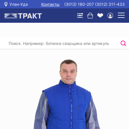
Улан-Удэ
Контакты
(3012) 180-207 (3012) 311-433
Главная
/
Каталог
/
Спецодежда
/
Утепленные жилеты
/
Жилет утепленный