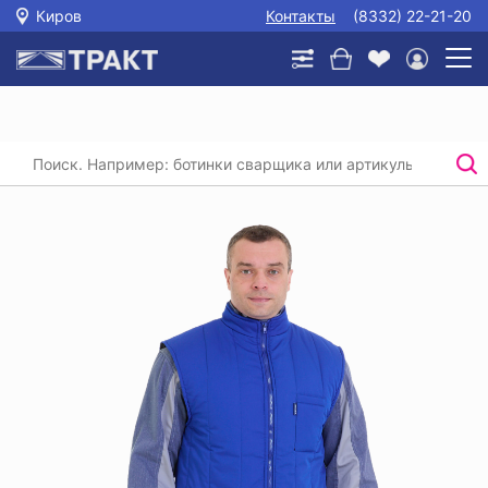
Киров
Контакты
(8332) 22-21-20
Главная
/
Каталог
/
Спецодежда
/
Утепленные жилеты
/
Жилет утепленный