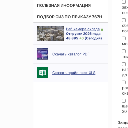
ПОЛЕЗНАЯ ИНФОРМАЦИЯ
за
по
ПОДБОР СИЗ ПО ПРИКАЗУ 767Н
об
Веб камера склада
по
Отгрузки 2026 года
48 895
+ 0
(Сегодня)
мо
Скачать каталог PDF
те
на
Скачать прайс лист XLS
до
ра
ок
ще
20
Защи