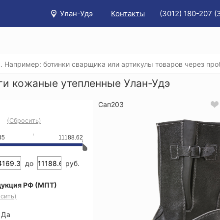
Улан-Удэ
Контакты
(3012) 180-207 (
/
Каталог
/
Спецобувь
/
Сапоги
/
Сапоги кожаные утепле
ги кожаные утепленные Улан-Удэ
Сап203
(Сбросить)
35
11188.62
до
руб.
укция РФ (МПТ)
сить)
Да