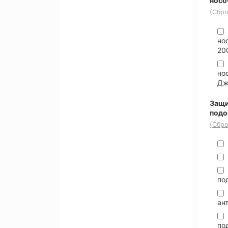
носо
(Сбро
но
20
но
Д
Защи
под
(Сбро
по
ан
по