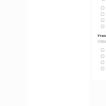
Утеп
(Сбро