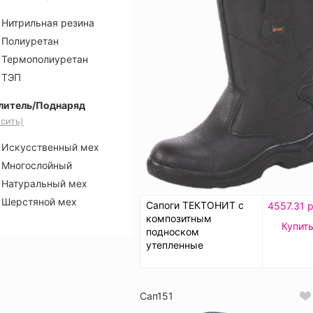
Нитрильная резина
Полиуретан
Термополиуретан
ТЭП
литель/Поднаряд
сить)
Искусственный мех
Многослойный
Натуральный мех
Шерстяной мех
Сапоги ТЕКТОНИТ с
4557.31 р
композитным
Купит
подноском
утепленные
Сап151