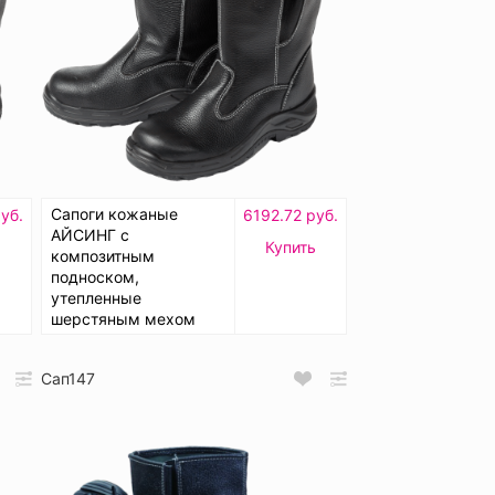
Сапоги кожаные
уб.
6192.72 руб.
АЙСИНГ с
Купить
композитным
подноском,
утепленные
шерстяным мехом
Сап147