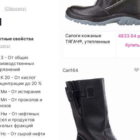
(Сбросить)
Сапоги кожаные
4833.64 р
тные свойства
ТЯГАЧ®, утепленные
Купить
сить)
З - От общих
оизводственных
грязнений
Сап164
К 20 - От кислот
нцентрации до 20 %
Ми - От истирания
Мп - От проколов и
резов
Нм - От нефтяных
сел и продуктов
желых фракций
Нс - От сырой нефти