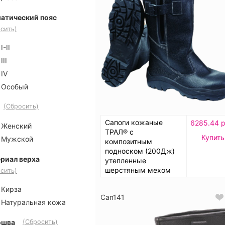
атический пояс
сить)
I-II
III
IV
Особый
(Сбросить)
Сапоги кожаные
6285.44 р
Женский
ТРАЛ® с
Купить
Мужской
композитным
подноском (200Дж)
риал верха
утепленные
шерстяным мехом
сить)
Кирза
Сап141
Натуральная кожа
ошва
(Сбросить)