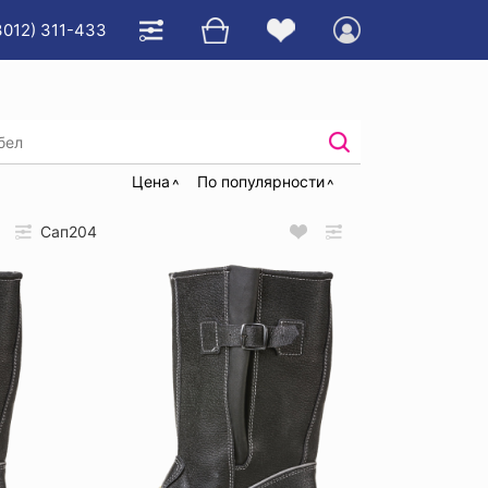
3012) 311-433
нные
Цена
По популярности
Сап204