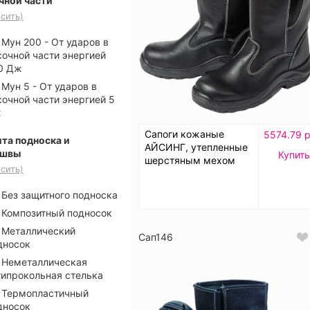
чной части
сить)
Мун 200 - От ударов в
сочной части энергией
0 Дж
Мун 5 - От ударов в
сочной части энергией 5
ж
Сапоги кожаные
5574.79 р
та подноска и
АЙСИНГ, утепленные
ошвы
Купить
шерстяным мехом
сить)
Без защитного подноска
Композитный подносок
Металлический
Сап146
дносок
Неметаллическая
типрокольная стелька
Термопластичный
дносок