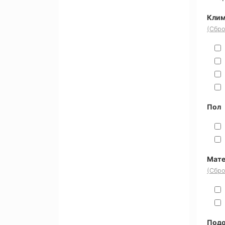
Клим
(Сбро
Пол
Мате
(Сбро
Под