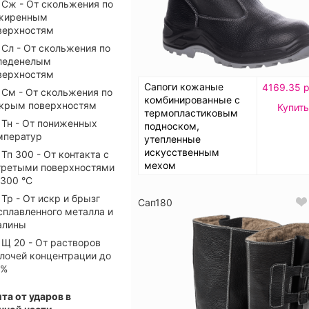
Сж - От скольжения по
жиренным
верхностям
Сл - От скольжения по
леденелым
верхностям
Сапоги кожаные
4169.35 р
См - От скольжения по
комбинированные с
крым поверхностям
Купить
термопластиковым
Тн - От пониженных
подноском,
мператур
утепленные
искусственным
Тп 300 - От контакта с
мехом
гретыми поверхностями
 300 °С
Тр - От искр и брызг
Сап180
сплавленного металла и
алины
Щ 20 - От растворов
лочей концентрации до
 %
та от ударов в