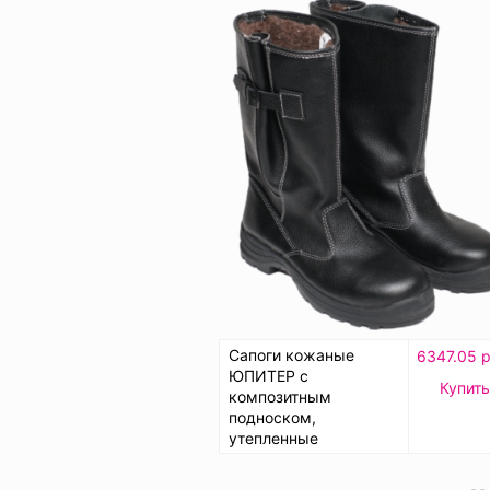
Сапоги кожаные
6347.05 р
ЮПИТЕР с
Купить
композитным
подноском,
утепленные