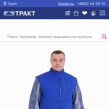
Орёл
Контакты
(4862) 44-30-31
Главная
/
Каталог
/
Спецодежда
/
Утепленные жилеты
/
Жилет утепленный