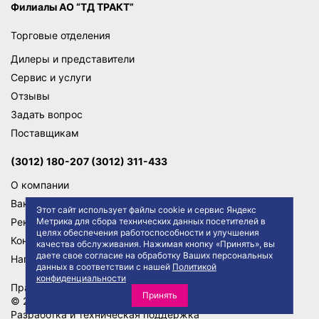
Филиалы АО “ТД ТРАКТ”
Торговые отделения
Дилеры и представители
Сервис и услуги
Отзывы
Задать вопрос
Поставщикам
(3012) 180-207 (3012) 311-433
О компании
Вакансии
Этот сайт использует файлы cookie и сервис Яндекс
Реквизиты
Метрика для сбора технических данных посетителей в
целях обеспечения работоспособности и улучшения
Контакты
качества обслуживания. Нажимая кнопку «Принять», вы
даете свое согласие на обработку Ваших персональных
Написать директору
данных в соответствии с нашей
Политикой
конфиденциальности
Правила сайта
Политика конфиденциальности
Принять
© 2026 АО "ТД ТРАКТ"
Разработка и техническая поддержка