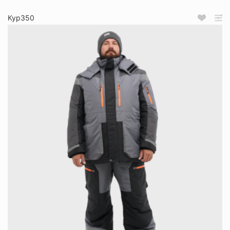
Кур350