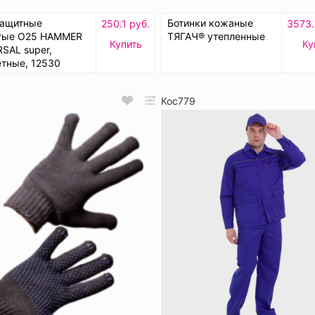
защитные
Ботинки кожаные
250.1 руб.
3573.
тые О25 HAMMER
ТЯГАЧ® утепленные
Купить
Ку
SAL super,
тные, 12530
Кос779