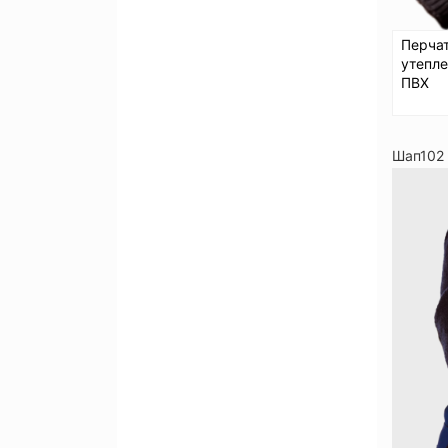
Перча
утепл
ПВХ
Шап102