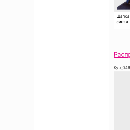
Шапка
синяя
Расп
Кур_04