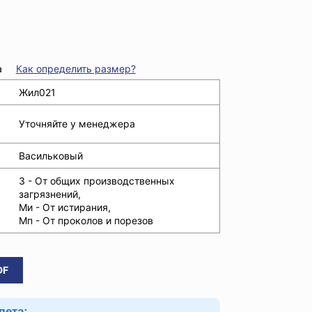
а
Как определить размер?
Жил021
Уточняйте у менеджера
Васильковый
З - От общих производственных
загрязнений,
Ми - От истирания,
Мп - От проколов и порезов
DF
лета: