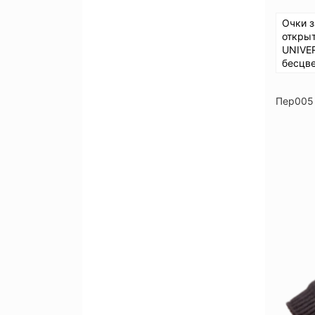
Очки 
откры
UNIVER
бесцве
Пер005