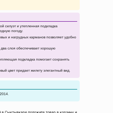
.
й силуэт и утепленная подкладка
одную погоду.
вых и нагрудных карманов позволяет удобно
 два слоя обеспечивает хорошую
епляющая подкладка помогает сохранять
вый цвет придает жилету элегантный вид.
2014.
 в Сыктывкаре положите товар в корзину и