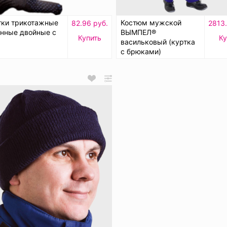
тки трикотажные
Костюм мужской
82.96 руб.
2813.
енные двойные с
ВЫМПЕЛ®
Купить
Ку
васильковый (куртка
с брюками)