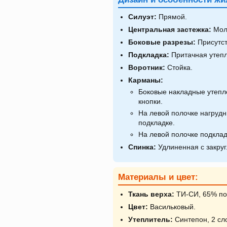
Силуэт:
Прямой.
Центральная застежка:
Мол
Боковые разрезы:
Присутст
Подкладка:
Притачная утеп
Воротник:
Стойка.
Карманы:
Боковые накладные утепл
кнопки.
На левой полочке нагруд
подкладке.
На левой полочке подклад
Спинка:
Удлиненная с закруг
Материалы и цвет:
Ткань верха:
ТИ-СИ, 65% пол
Цвет:
Васильковый.
Утеплитель:
Синтепон, 2 сло