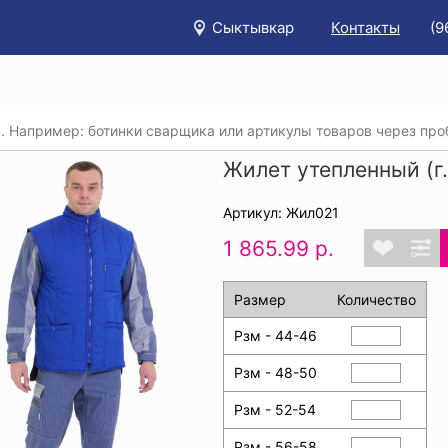
Сыктывкар
Контакты
(9
/
Каталог
/
Спецодежда
/
Утепленные жилеты
/
Жилет ут
Жилет утепленный (г
Артикул: Жил021
1 865.99 р.
Размер
Количество
Рзм - 44-46
Рзм - 48-50
Рзм - 52-54
Рзм - 56-58