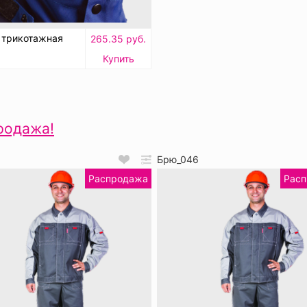
 трикотажная
265.35 руб.
Купить
родажа!
6
Брю_046
Распродажа
Рас