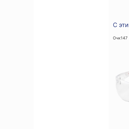
С эт
Очк147