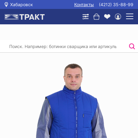
Хабаровск
Контакты
(4212) 35-88-99
Главная
/
Каталог
/
Спецодежда
/
Утепленные жилеты
/
Жилет утепленный