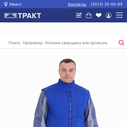
Миасс
Контакты
(3513) 25-00-65
Главная
/
Каталог
/
Спецодежда
/
Утепленные жилеты
/
Жилет утепленный