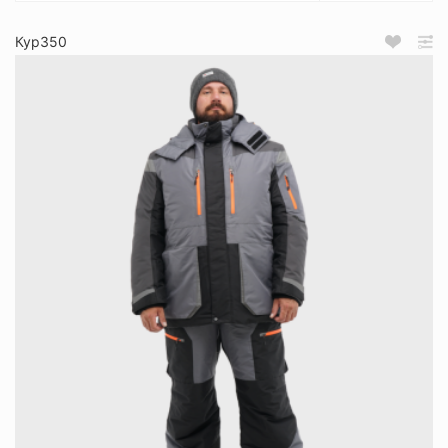
Кур350