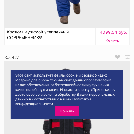
Костюм мужской утепленный
14099.54 руб.
СОВРЕМЕННИК®
Купить
Кос427
Этот сайт использует файлы cookie и сервис Яндекс
Метрика для сбора технических данных посетителей в
целях обеспечения работоспособности и улучшения
качества обслуживания. Нажимая кнопку «Принять», вы
даете свое согласие на обработку Ваших персональных
данных в соответствии с нашей
Политикой
конфиденциальности
Принять