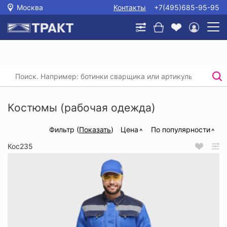
Москва
Контакты
+7(495)685-95-95
Главная
/
Каталог
/
Спецодежда
/
Костюмы (рабочая одежда)
Костюмы (рабочая одежда)
Фильтр (
Показать
)
Цена
По популярности
Кос235