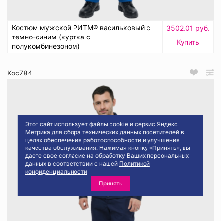
Костюм мужской РИТМ® васильковый с
3502.01 руб.
темно-синим (куртка с
Купить
полукомбинезоном)
Кос784
Этот сайт использует файлы cookie и сервис Яндекс
Метрика для сбора технических данных посетителей в
целях обеспечения работоспособности и улучшения
качества обслуживания. Нажимая кнопку «Принять», вы
даете свое согласие на обработку Ваших персональных
данных в соответствии с нашей
Политикой
конфиденциальности
Принять