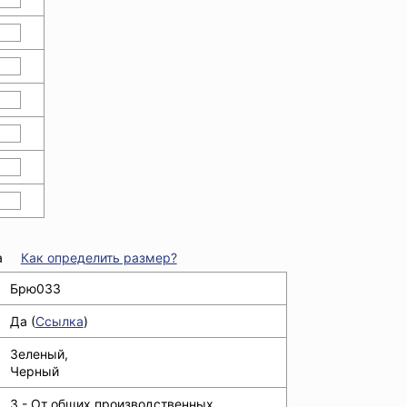
а
Как определить размер?
Брю033
Да (
Ссылка
)
Зеленый,
Черный
З - От общих производственных