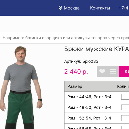
Москва
Контакты
+7(4
/
Каталог
/
Спецодежда
/
Костюмы (рабочая одежда)
/
Б
Брюки мужские КУРА
Артикул: Брю033
2 440 р.
К
Размер
Колич
Рзм - 44-46, Рст - 3-4
Рзм - 48-50, Рст - 3-4
Рзм - 52-54, Рст - 3-4
Рзм - 56-58, Рст - 3-4