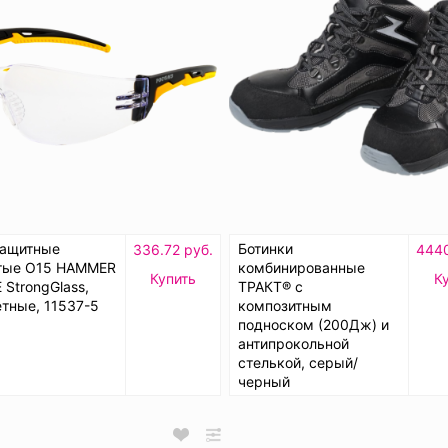
защитные
Ботинки
336.72 руб.
4440
тые О15 HAMMER
комбинированные
Купить
К
 StrongGlass,
ТРАКТ® с
тные, 11537-5
композитным
подноском (200Дж) и
антипрокольной
стелькой, серый/
черный