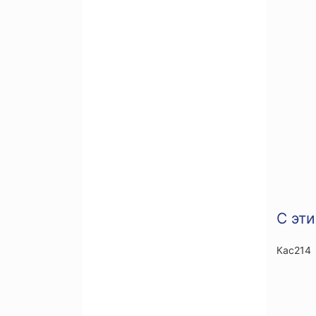
С эт
Кас214