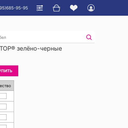
95)685-95-95
рюки мужские КУРАТОР® зелёно-черные
ТОР® зелёно-черные
УПИТЬ
ество