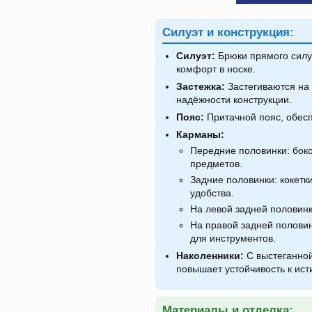
Силуэт и конструкция:
Силуэт:
Брюки прямого силу
комфорт в носке.
Застежка:
Застегиваются на 
надёжности конструкции.
Пояс:
Притачной пояс, обес
Карманы:
Передние половинки: бок
предметов.
Задние половинки: кокетк
удобства.
На левой задней половинк
На правой задней полови
для инструментов.
Наколенники:
С выстеганной
повышает устойчивость к ис
Материалы и отделка: