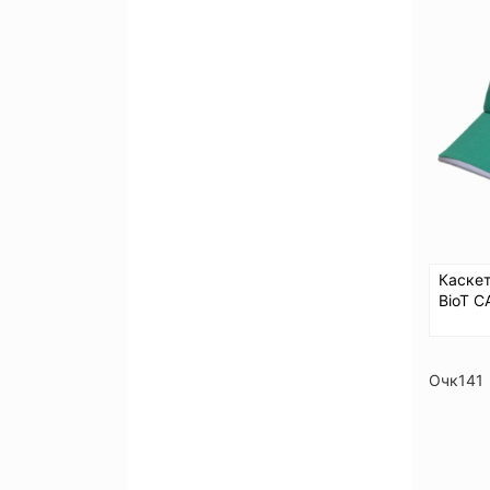
Каскет
BioT C
Очк141