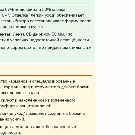
з 67% полиэфира и 33% хлопка,
г/м². Отделка “легкий уход” обеспечивает
м: ткань быстро восстанавливает форму после
после стирки и сушки.
енты:
Лента СВ шириной 50 мм, что
сти в условиях недостаточной освещённости.
ено-сером цвете, что придаёт им стильный и
тво карманов и специализированные
к, карманы для инструментов) делают брюки
повседневных задач.
силуэт и наколенники из вспененного
омфорт и защиту коленей.
легкий уход” позволяет сохранять брюки в
шних усилий.
щая лента повышает безопасность в
ещённости.