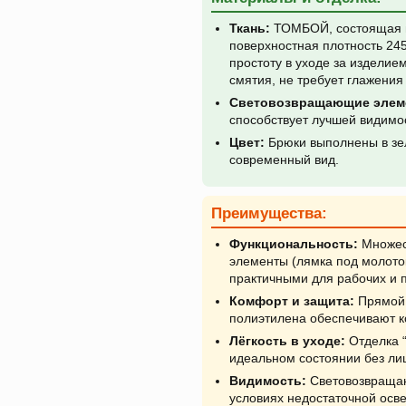
Ткань:
ТОМБОЙ, состоящая и
поверхностная плотность 245 
простоту в уходе за изделие
смятия, не требует глажения 
Световозвращающие элем
способствует лучшей видимо
Цвет:
Брюки выполнены в зел
современный вид.
Преимущества:
Функциональность:
Множес
элементы (лямка под молото
практичными для рабочих и 
Комфорт и защита:
Прямой 
полиэтилена обеспечивают к
Лёгкость в уходе:
Отделка “
идеальном состоянии без ли
Видимость:
Световозвращаю
условиях недостаточной осв