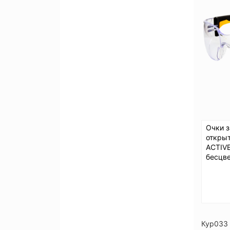
Очки 
откры
ACTIVE
бесцве
Кур033