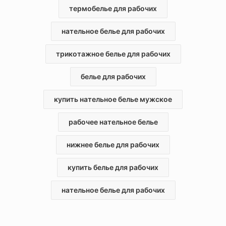
термобелье для рабочих
Переходите в каталог нашего интернет-магазина и
выбирайте комплекты с нательным бельем, футболками,
которые подойдут по качеству исполнения, фасону,
нательное белье для рабочих
расцветке и цене. Наша компания реализует белье оптом,
обеспечивая оперативные отгрузки с собственного склада
трикотажное белье для рабочих
и быструю доставку в любой регион России.
белье для рабочих
купить нательное белье мужское
рабочее нательное белье
нижнее белье для рабочих
купить белье для рабочих
нательное белье для рабочих