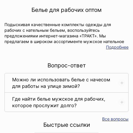
Белье для рабочих оптом
Подыскивая качественные комплекты одежды для
рабочих с нательным бельем, воспользуйтесь
предложениями интернет-магазина «ТРАКТ». Мы
предлагаем в широком ассортименте мужское нательное
белье из натуральных материалов, которое обеспечит
Подробнее
комфорт и удобство в любых условиях, а также футболки,
фартуки, рубашки.
Вопрос-ответ
Мужское и женское нательное белье х/б станет идеальным
выбором для тяжелой работы, поскольку такие комплекты
Можно ли использовать белье с начесом
выполнены из натуральных трикотажных полотен. Они:
для работы на улице зимой?
хорошо впитывает влагу, позволяя коже дышать;
Где найти белье мужское для рабочих,
не вызывают раздражения и аллергии;
которое прослужит долго?
являются износостойкими, долговечными и
практичными в уходе.
Все вопросы
Быстрые ссылки
Учитывая все преимущества, которым обладает белье
нательное х/б, купить его можно по умеренной цене.