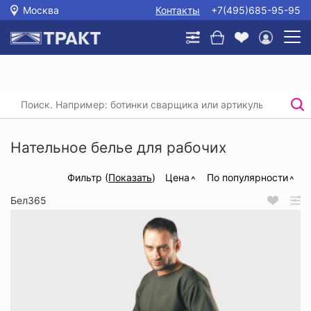
Москва
Контакты
+7(495)685-95-95
Главная
/
Каталог
/
Спецодежда
/
Нательное белье для рабочих
Нательное белье для рабочих
Фильтр (
Показать
)
Цена
По популярности
Бел365