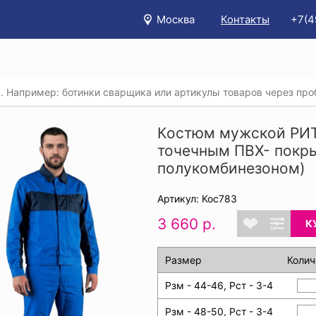
Москва
Контакты
+7(4
/
Каталог
/
Спецодежда
/
Костюмы (рабочая одежда)
/
м мужской РИТМ® с накладками из ткани с точечным ПВХ- покр
Костюм мужской РИТ
точечным ПВХ- покры
полукомбинезоном)
Артикул: Кос783
3 660 р.
К
Размер
Колич
Рзм - 44-46, Рст - 3-4
Рзм - 48-50, Рст - 3-4