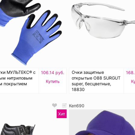
тки МУЛЬТЕКС® с
Очки защитные
106.14 руб.
168.
тым нитриловым
открытые О88 SURGUT
Купить
К
м покрытием
super, бесцветные,
18830
Кеп690
Хит