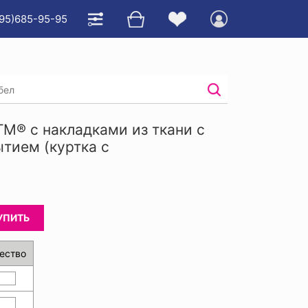
95)685-95-95
ытием (куртка с полукомбинезоном)
М® с накладками из ткани с
тием (куртка с
УПИТЬ
ество