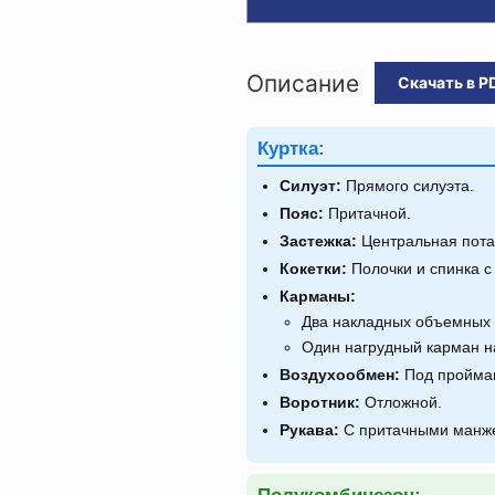
Описание
Скачать в P
Куртка:
Силуэт:
Прямого силуэта.
Пояс:
Притачной.
Застежка:
Центральная потай
Кокетки:
Полочки и спинка с 
Карманы:
Два накладных объемных 
Один нагрудный карман н
Воздухообмен:
Под проймам
Воротник:
Отложной.
Рукава:
С притачными манже