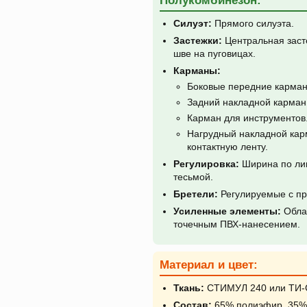
Полукомбинезон:
Силуэт:
Прямого силуэта.
Застежки:
Центральная засте
шве на пуговицах.
Карманы:
Боковые передние карман
Задний накладной карман
Карман для инструментов
Нагрудный накладной кар
контактную ленту.
Регулировка:
Ширина по лин
тесьмой.
Бретели:
Регулируемые с пр
Усиленные элементы:
Облас
точечным ПВХ-нанесением.
Материал и цвет:
Ткань:
СТИМУЛ 240 или ТИ-
Состав:
65% полиэфир, 35% 