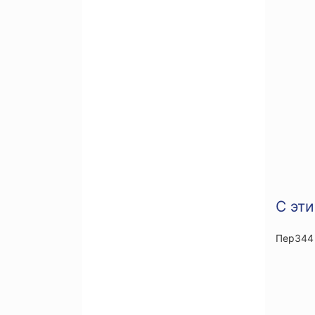
С эт
Пер344