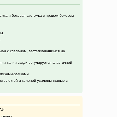
жка и боковая застежка в правом боковом
ы.
.
.
ман с клапаном, застегивающимся на
ии талии сзади регулируется эластичной
яжками-замками.
ть локтей и коленей усилены тканью с
СИ.
хлопок.