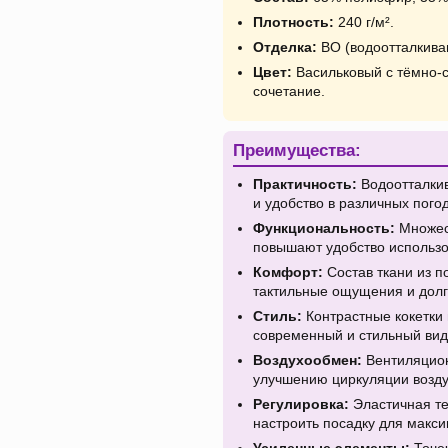
Плотность:
240 г/м².
Отделка:
ВО (водоотталкива
Цвет:
Васильковый с тёмно-
сочетание.
Преимущества:
Практичность:
Водоотталкив
и удобство в различных пого
Функциональность:
Множес
повышают удобство использо
Комфорт:
Состав ткани из п
тактильные ощущения и долг
Стиль:
Контрастные кокетки
современный и стильный вид
Воздухообмен:
Вентиляцион
улучшению циркуляции воздух
Регулировка:
Эластичная те
настроить посадку для макс