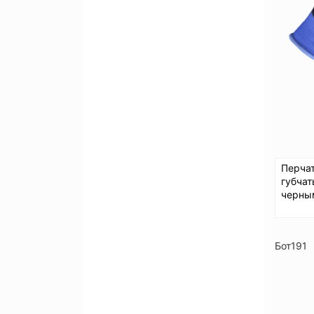
Перча
губча
черны
Бот191