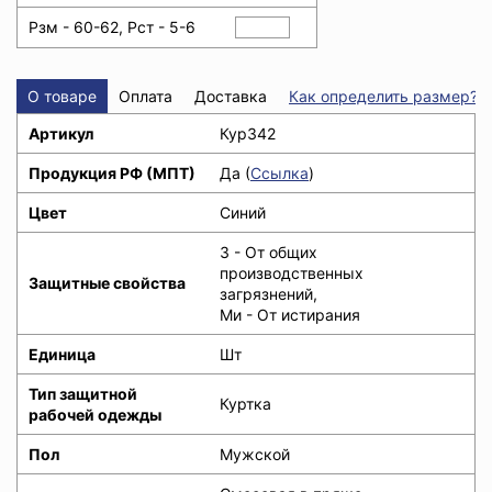
Рзм - 60-62, Рст - 5-6
О товаре
Оплата
Доставка
Как определить размер?
Артикул
Кур342
Продукция РФ (МПТ)
Да (
Ссылка
)
Цвет
Синий
З - От общих
производственных
Защитные свойства
загрязнений,
Ми - От истирания
Единица
Шт
Тип защитной
Куртка
рабочей одежды
Пол
Мужской