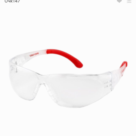
Очк147