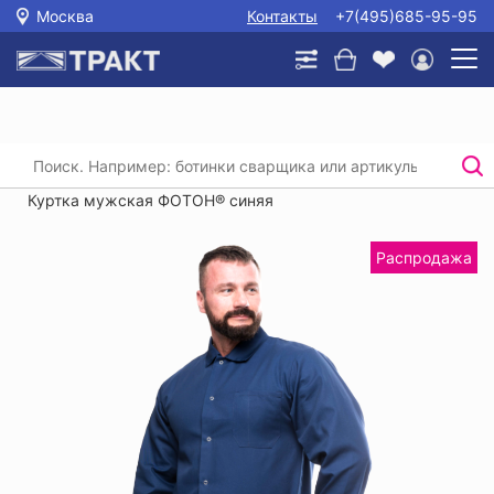
Москва
Контакты
+7(495)685-95-95
Главная
/
Каталог
/
Спецодежда
/
Костюмы (рабочая одежда)
/
Куртка мужская ФОТОН® синяя
Распродажа