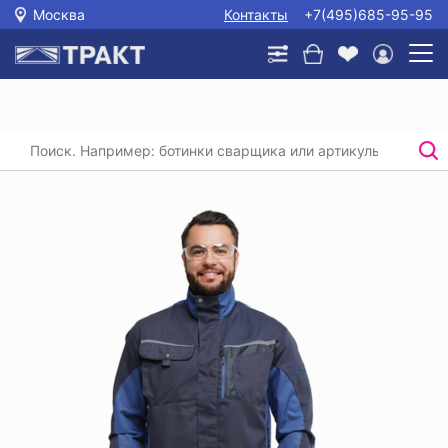
Москва
Контакты
+7(495)685-95-95
Главная
/
Каталог
/
Спецодежда
/
Костюмы (рабочая одежда)
/
Куртка мужская ФОРСАЖ®