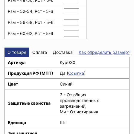
Рзм - 48-50, Рст - 5-6
Рзм - 52-54, Рст - 5-6
Рзм - 56-58, Рст - 5-6
Рзм - 60-62, Рст - 5-6
О товаре
Оплата
Доставка
Как определить размер?
Артикул
Кур030
Продукция РФ (МПТ)
Да (
Ссылка
)
Цвет
Синий
З - От общих
производственных
Защитные свойства
загрязнений,
Ми - От истирания
Единица
Шт
Тип защитной