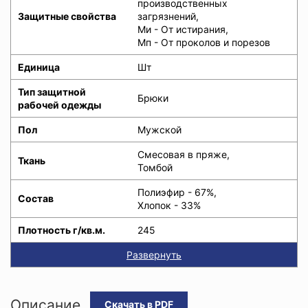
производственных
Защитные свойства
загрязнений,
Ми - От истирания,
Мп - От проколов и порезов
Единица
Шт
Тип защитной
Брюки
рабочей одежды
Пол
Мужской
Смесовая в пряже,
Ткань
Томбой
Полиэфир - 67%,
Состав
Хлопок - 33%
Плотность г/кв.м.
245
Развернуть
Описание
Скачать в PDF