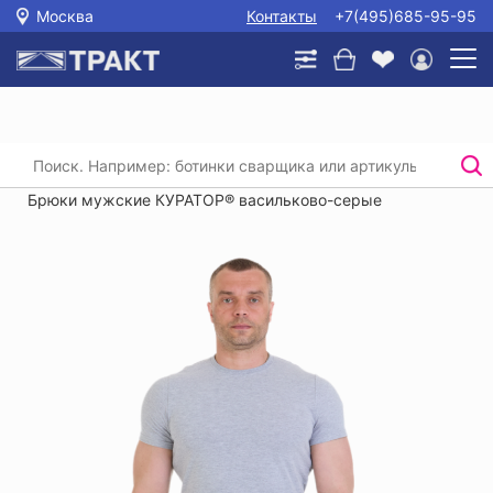
Москва
Контакты
+7(495)685-95-95
Главная
/
Каталог
/
Спецодежда
/
Костюмы (рабочая одежда)
/
Брюки мужские КУРАТОР® васильково-серые