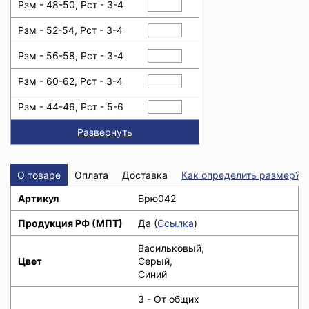
Рзм - 48-50, Рст - 3-4
Рзм - 52-54, Рст - 3-4
Рзм - 56-58, Рст - 3-4
Рзм - 60-62, Рст - 3-4
Рзм - 44-46, Рст - 5-6
Развернуть
О товаре
Оплата
Доставка
Как определить размер?
Артикул
Брю042
Продукция РФ (МПТ)
Да (
Ссылка
)
Васильковый,
Цвет
Серый,
Синий
З - От общих