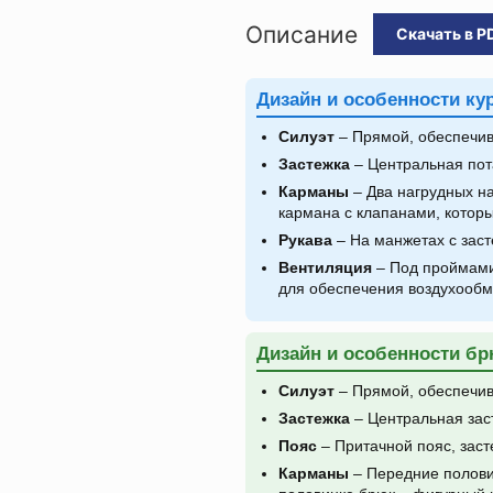
Описание
Скачать в P
Дизайн и особенности кур
Силуэт
– Прямой, обеспечив
Застежка
– Центральная пот
Карманы
– Два нагрудных н
кармана с клапанами, которы
Рукава
– На манжетах с заст
Вентиляция
– Под проймами
для обеспечения воздухообм
Дизайн и особенности бр
Силуэт
– Прямой, обеспечив
Застежка
– Центральная зас
Пояс
– Притачной пояс, заст
Карманы
– Передние полови