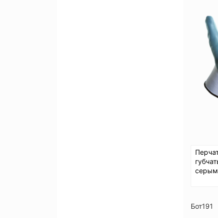
Перча
губча
серым
Бот191