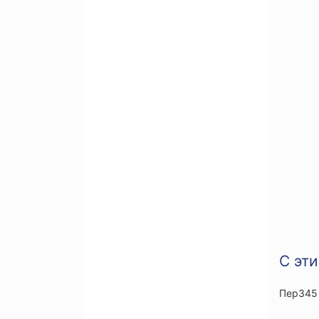
С эт
Пер345