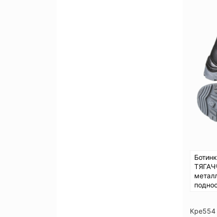
Ботин
ТЯГАЧ
метал
подно
Кре554