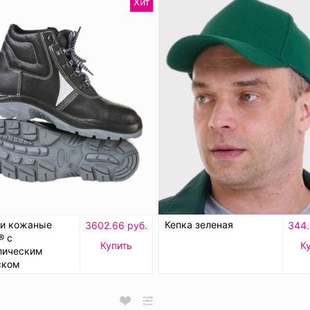
Хит
ки кожаные
Кепка зеленая
3602.66 руб.
344.
® с
Купить
К
лическим
ском