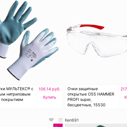
тки МУЛЬТЕКС® с
Очки защитные
106.14 руб.
217
тым нитриловым
открытые О55 HAMMER
Купить
К
 покрытием
PROFI super,
бесцветные, 15530
Кеп691