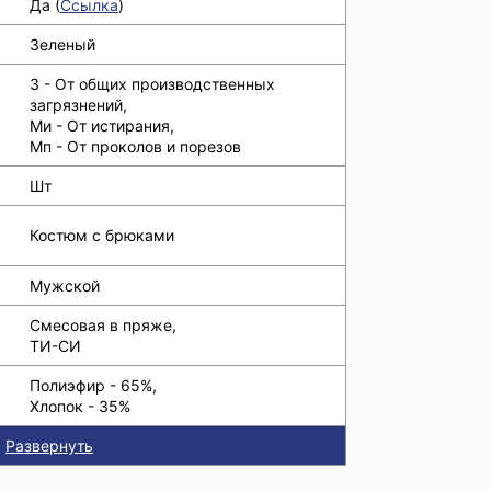
Да (
Ссылка
)
Зеленый
З - От общих производственных
загрязнений,
Ми - От истирания,
Мп - От проколов и порезов
Шт
Костюм с брюками
Мужской
Смесовая в пряже,
ТИ-СИ
Полиэфир - 65%,
Хлопок - 35%
Развернуть