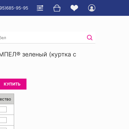
95)685-95-95
ПЕЛ® зеленый (куртка с
КУПИТЬ
ество