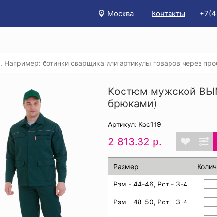
Москва
Контакты
+7(4
/
Каталог
/
Спецодежда
/
Костюмы (рабочая одежда)
/
м мужской ВЫМПЕЛ® зеленый (куртка с брюками)
Костюм мужской ВЫМ
брюками)
Артикул: Кос119
2 813.32 р.
Размер
Колич
Рзм - 44-46, Рст - 3-4
Рзм - 48-50, Рст - 3-4