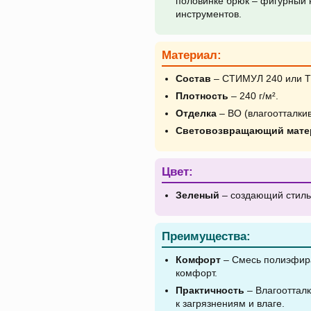
половинке брюк – фигурный 
инструментов.
Материал:
Состав
– СТИМУЛ 240 или Т
Плотность
– 240 г/м².
Отделка
– ВО (влагоотталки
Световозвращающий мате
Цвет:
Зеленый
– создающий стиль
Преимущества:
Комфорт
– Смесь полиэфира
комфорт.
Практичность
– Влагооттал
к загрязнениям и влаге.