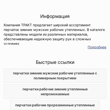
Информация
Компания ТРАКТ предлагает широкий ассортимент
перчаток зимних мужских рабочих утепленных. В каталоге
представлены модели из различных материалов,
обеспечивающие надежную защиту рук в сложных
условиях.
Подробнее
Предлагаем купить кожаные перчатки, отличающиеся
высокой износостойкостью и прочностью. Для работ в
условиях повышенной влажности рекомендуются
Быстрые ссылки
непромокаемые варианты, эффективно защищающие от
дождя и снега. Также доступны прорезиненные перчатки,
перчатки зимние мужские рабочие утепленные с
обеспечивающие надежный захват инструментов и
полимерным покрытием
материалов. Для обеспечения дополнительного комфорта в
холодную погоду предлагаются модели с акриловым
утеплителем, сохраняющим тепло и обеспечивающим
перчатки рабочие зимние утепленные
комфорт даже при низких температурах. Для работ,
непромокаемые
требующих повышенной чувствительности, подойдут
перчатки с латексным покрытием, обеспечивающие
перчатки рабочие прорезиненные утепленные
хорошее сцепление и тактильную чувствительность.