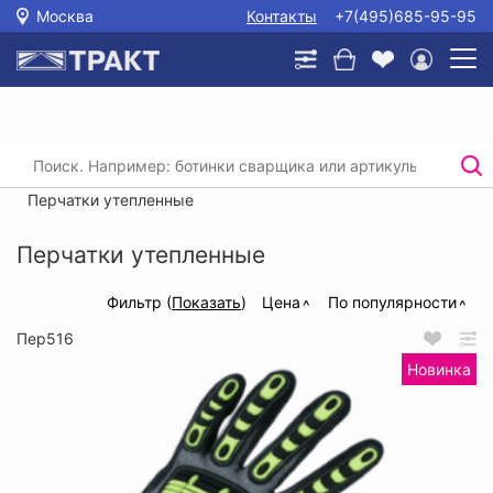
Москва
Контакты
+7(495)685-95-95
Главная
/
Каталог
/
Защита рук
/
Перчатки текстильные с покрытием
/
Перчатки утепленные
Перчатки утепленные
Фильтр (
Показать
)
Цена
По популярности
Пер516
Новинка