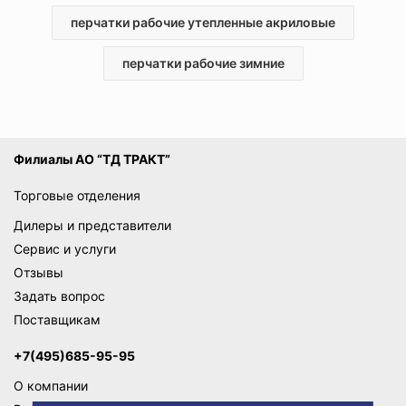
Все модели разработаны с учетом требований
перчатки рабочие утепленные акриловые
безопасности и эргономики, обеспечивают удобство и
надежную защиту рук при выполнении различных работ.
перчатки рабочие зимние
Выбор конкретной модели зависит от специфики
деятельности и условий эксплуатации. За
дополнительными консультациями обращайтесь к нашим
менеджерам.
Филиалы АО “ТД ТРАКТ”
Торговые отделения
Дилеры и представители
Сервис и услуги
Отзывы
Задать вопрос
Поставщикам
+7(495)685-95-95
О компании