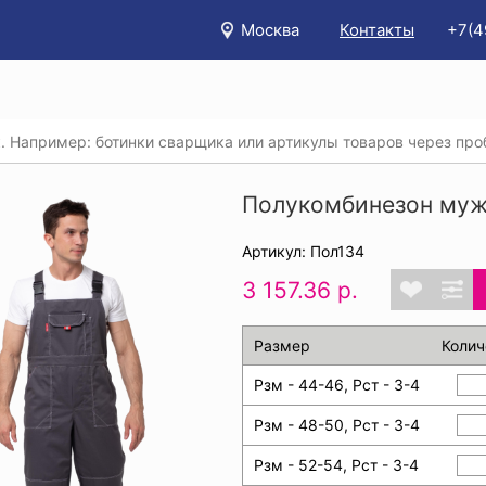
Москва
Контакты
+7(4
/
Каталог
/
Спецодежда
/
Костюмы (рабочая одежда)
/
омбинезон мужской СТИЛЬ серо-красный
Полукомбинезон муж
Артикул: Пол134
3 157.36 р.
Размер
Колич
Рзм - 44-46, Рст - 3-4
Рзм - 48-50, Рст - 3-4
Рзм - 52-54, Рст - 3-4