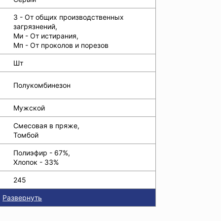
З - От общих производственных
загрязнений,
Ми - От истирания,
Мп - От проколов и порезов
Шт
Полукомбинезон
Мужской
Смесовая в пряже,
Томбой
Полиэфир - 67%,
Хлопок - 33%
245
Развернуть