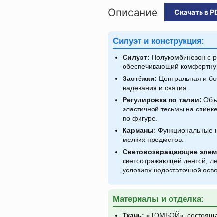
Описание
Скачать в P
Силуэт и конструкция:
Силуэт:
Полукомбинезон с р
обеспечивающий комфортную
Застёжки:
Центральная и бок
надевания и снятия.
Регулировка по талии:
Объё
эластичной тесьмы на спинке
по фигуре.
Карманы:
Функциональные н
мелких предметов.
Световозвращающие элем
светоотражающей лентой, ле
условиях недостаточной осв
Материалы и отделка:
Ткань:
«ТОМБОЙ», состоящая