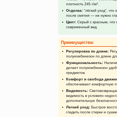
плотность 245 г/м².
Отделка:
“лёгкий уход”, что
после смятия — не нужно гла
Цвет:
Серый с красным, что 
современный вид.
Преимущества:
Регулировка по длине:
Регу
полукомбинезон по длине дл
Функциональность:
Наличи
делает полукомбинезон удоб
предметов.
Комфорт и свобода движе
обеспечивают комфортную по
Видимость:
Световозвращаю
видимость в условиях недост
дополнительную безопасност
Легкий уход:
Быстрое восст
гладить после стирки и сушки