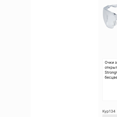
Очки 
откры
Strong
бесцве
Кур134