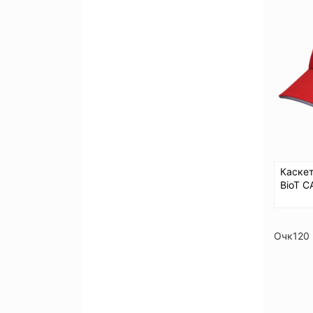
Каскет
BioT C
Очк120