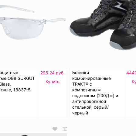
защитные
Ботинки
295.24 руб.
4440
тые О88 SURGUT
комбинированные
Купить
К
Glass,
ТРАКТ® с
тные, 18837-5
композитным
подноском (200Дж) и
антипрокольной
стелькой, серый/
черный