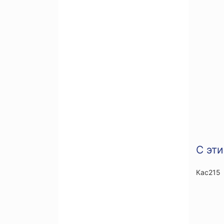
С эт
Кас215