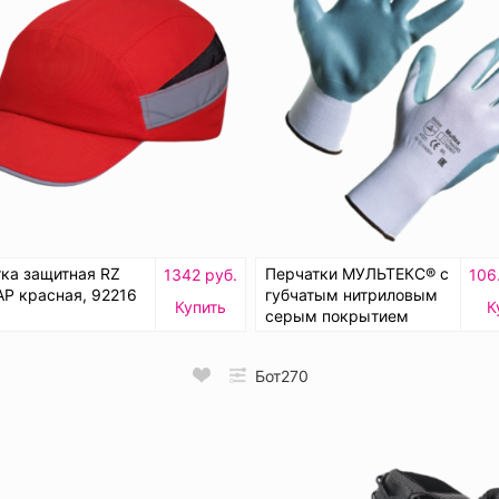
ка защитная RZ
Перчатки МУЛЬТЕКС® с
1342 руб.
106
AP красная, 92216
губчатым нитриловым
Купить
К
серым покрытием
Бот270