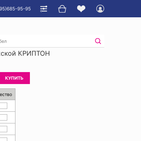
95)685-95-95
олукомбинезон мужской КРИПТОН
жской КРИПТОН
КУПИТЬ
ество