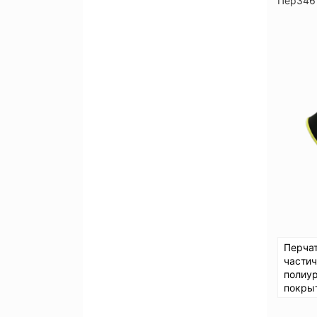
Пер346
Перча
части
полиу
покры