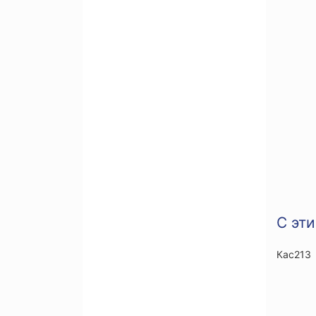
С эт
Кас213