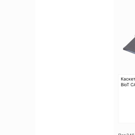
Каскет
BioT C