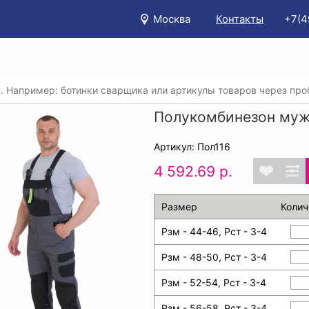
Москва
Контакты
+7(4
/
Каталог
/
Спецодежда
/
Костюмы (рабочая одежда)
/
П
Полукомбинезон му
Артикул: Пол116
4 592.69 р.
Размер
Колич
Рзм - 44-46, Рст - 3-4
Рзм - 48-50, Рст - 3-4
Рзм - 52-54, Рст - 3-4
Рзм - 56-58, Рст - 3-4