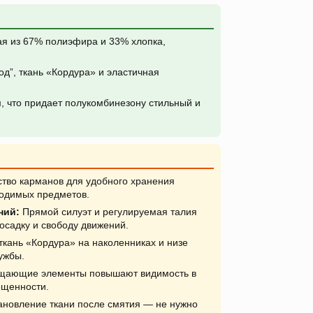
 из 67% полиэфира и 33% хлопка,
од”, ткань «Кордура» и эластичная
 что придает полукомбинезону стильный и
во карманов для удобного хранения
ходимых предметов.
ний:
Прямой силуэт и регулируемая талия
садку и свободу движений.
кань «Кордура» на наколенниках и низе
ужбы.
щающие элементы повышают видимость в
ещенности.
ановление ткани после смятия — не нужно