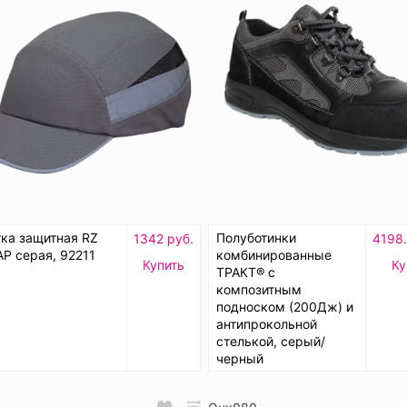
ка защитная RZ
Полуботинки
1342 руб.
4198.
AP серая, 92211
комбинированные
Купить
Ку
ТРАКТ® с
композитным
подноском (200Дж) и
антипрокольной
стелькой, серый/
черный