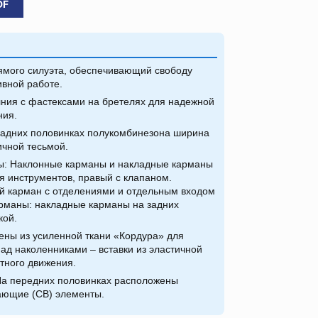
DF
мого силуэта, обеспечивающий свободу
ивной работе.
ия с фастексами на бретелях для надежной
ния.
адних половинках полукомбинезона ширина
ичной тесьмой.
: Наклонные карманы и накладные карманы
я инструментов, правый с клапаном.
й карман с отделениями и отдельным входом
арманы: накладные карманы на задних
кой.
ны из усиленной ткани «Кордура» для
ад наколенниками – вставки из эластичной
тного движения.
а передних половинках расположены
ающие (СВ) элементы.