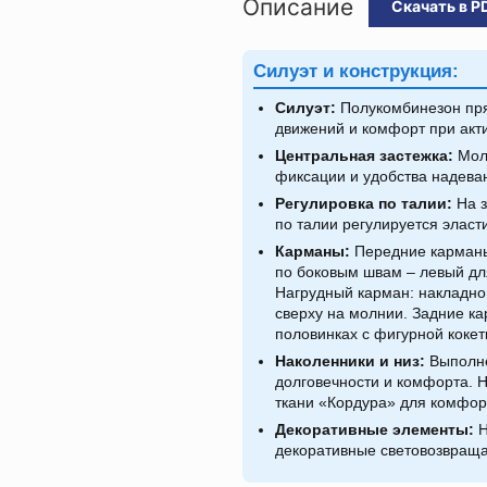
Описание
Скачать в P
Силуэт и конструкция:
Силуэт:
Полукомбинезон пря
движений и комфорт при акт
Центральная застежка:
Молн
фиксации и удобства надева
Регулировка по талии:
На з
по талии регулируется эласт
Карманы:
Передние карманы
по боковым швам – левый дл
Нагрудный карман: накладно
сверху на молнии. Задние к
половинках с фигурной кокет
Наколенники и низ:
Выполне
долговечности и комфорта. Н
ткани «Кордура» для комфор
Декоративные элементы:
Н
декоративные световозвращ