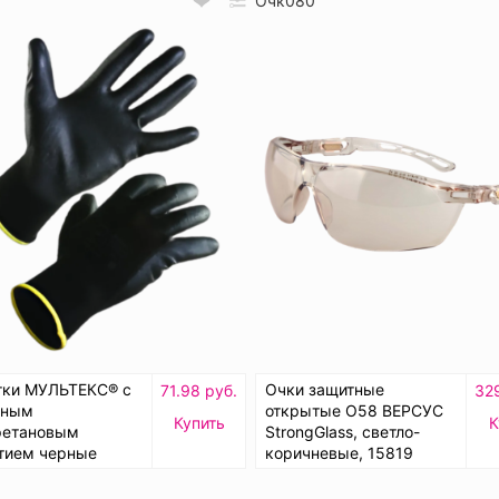
Очк080
тки МУЛЬТЕКС® с
Очки защитные
71.98 руб.
329
чным
открытые О58 ВЕРСУС
Купить
К
ретановым
StrongGlass, светло-
тием черные
коричневые, 15819