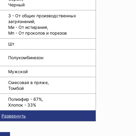
Черный
З - От общих производственных
загрязнений,
Ми - От истирания,
Мп - От проколов и порезов
Шт
Полукомбинезон
Мужской
Смесовая в пряже,
Томбой
Полиэфир - 67%,
Хлопок - 33%
Развернуть