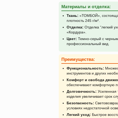
Материалы и отделка:
Ткань:
«ТОМБОЙ», состоящая
плотность 245 г/м².
Отделка:
Отделка “легкий ух
«Кордура».
Цвет:
Темно-серый с черным,
профессиональный вид.
Преимущества:
Функциональность:
Множест
инструментов и других необ
Комфорт и свобода движе
обеспечивают комфортную по
Долговечность:
Усиленная т
изделия увеличивает срок сл
Безопасность:
Световозвра
условиях недостаточной осв
Легкий уход:
Быстрое восст