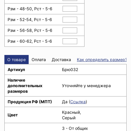
Рзм - 48-50, Рст - 5-6
Рзм - 52-54, Рст - 5-6
Рзм - 56-58, Рст - 5-6
Рзм - 60-62, Рст - 5-6
О товаре
Оплата
Доставка
Как определить размер?
Артикул
Брю032
Наличие
дополнительных
Уточняйте у менеджера
размеров
Продукция РФ (МПТ)
Да (
Ссылка
)
Красный,
Цвет
Серый
З - От общих