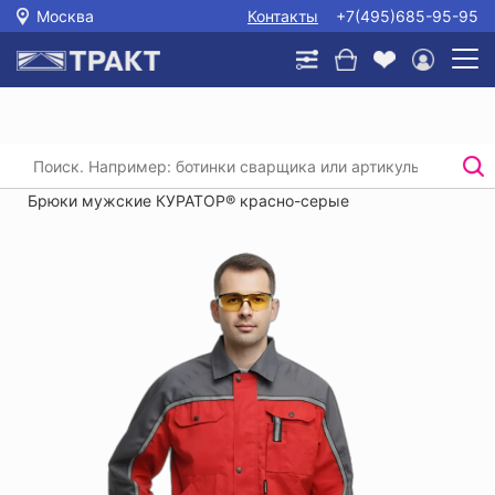
Москва
Контакты
+7(495)685-95-95
Главная
/
Каталог
/
Спецодежда
/
Костюмы (рабочая одежда)
/
Брюки мужские КУРАТОР® красно-серые