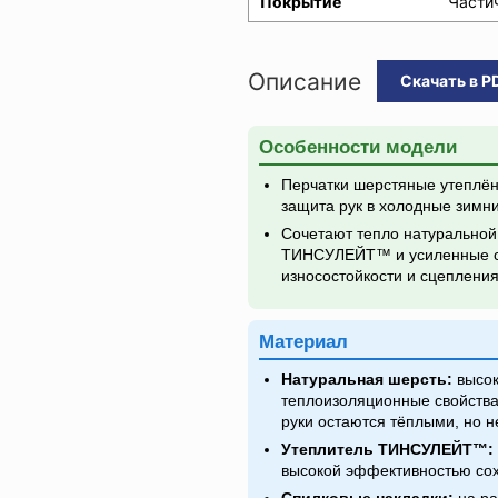
Покрытие
Части
Описание
Скачать в P
Особенности модели
Перчатки шерстяные утеплё
защита рук в холодные зимн
Сочетают тепло натуральной
ТИНСУЛЕЙТ™ и усиленные с
износостойкости и сцепления
Материал
Натуральная шерсть:
высок
теплоизоляционные свойства
руки остаются тёплыми, но н
Утеплитель ТИНСУЛЕЙТ™:
высокой эффективностью сох