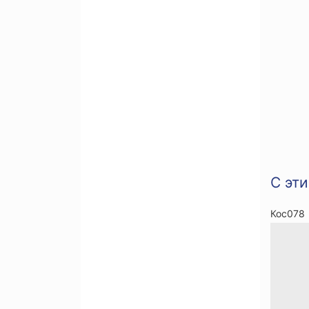
С эт
Кос078