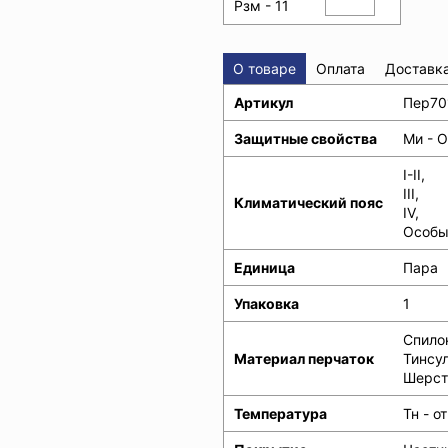
Рзм - 11
О товаре
Оплата
Доставк
Артикул
Пер70
Защитные свойства
Ми - О
I-II,
III,
Климатический пояс
IV,
Особы
Единица
Пара
Упаковка
1
Спило
Материал перчаток
Тинсул
Шерст
Температура
Тн - 