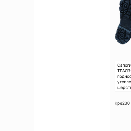
Сапог
ТРАЛ®
подно
утепл
шерст
Кре230