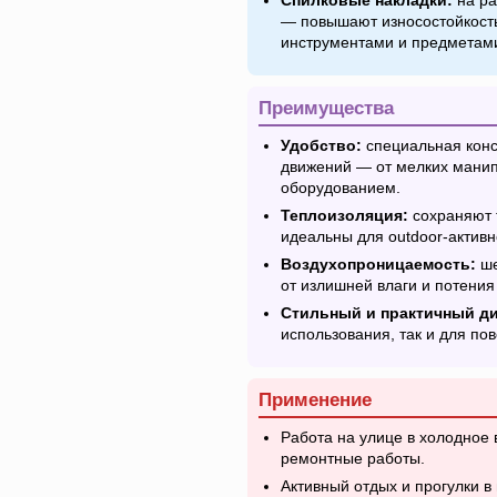
Спилковые накладки:
на ра
— повышают износостойкость
инструментами и предметам
Преимущества
Удобство:
специальная конс
движений — от мелких манип
оборудованием.
Теплоизоляция:
сохраняют 
идеальны для outdoor-активн
Воздухопроницаемость:
ше
от излишней влаги и потения
Стильный и практичный ди
использования, так и для по
Применение
Работа на улице в холодное 
ремонтные работы.
Активный отдых и прогулки в