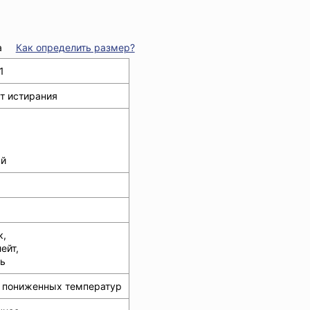
а
Как определить размер?
1
т истирания
й
к,
ейт,
ь
от пониженных температур