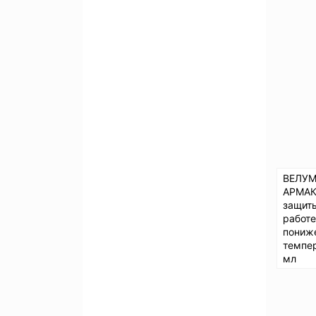
ВЕЛУМ
АРМАК
защит
работе
пониж
темпер
мл