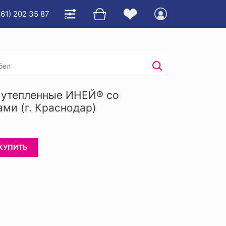
861) 202 35 87
б с пвх
/
 утепленные ИНЕЙ® со
ми (г. Краснодар)
КУПИТЬ