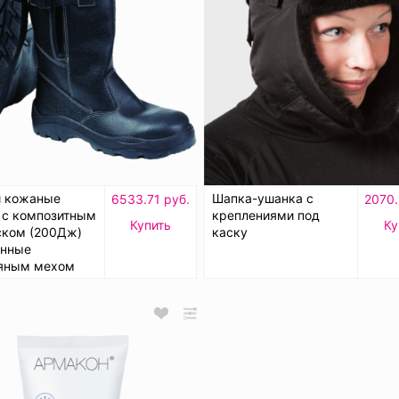
и кожаные
Шапка-ушанка с
6533.71 руб.
2070.
 с композитным
креплениями под
Купить
Ку
ском (200Дж)
каску
енные
яным мехом