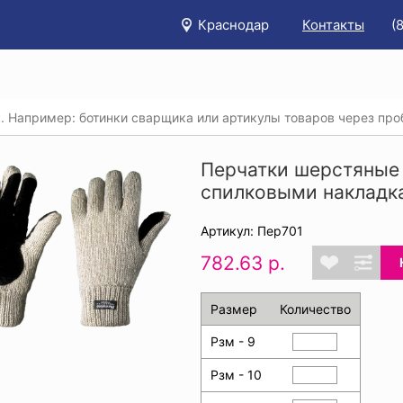
Краснодар
Контакты
(
/
Каталог
/
Защита рук
/
Трикотажные перчатки, перчатки х
тки шерстяные утепленные ИНЕЙ® со спилковыми накладками
Перчатки шерстяные
спилковыми накладка
Артикул: Пер701
782.63 р.
Размер
Количество
Рзм - 9
Рзм - 10