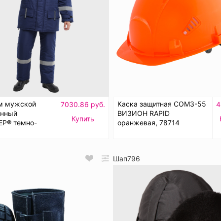
м мужской
Каска защитная СОМЗ-55
7030.86 руб.
4
енный
ВИЗИОН RAPID
Купить
Р® темно-
оранжевая, 78714
Шап796