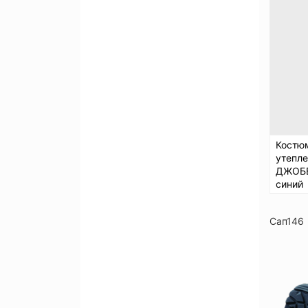
Костю
утепл
ДЖОБЕ
синий
Сап146