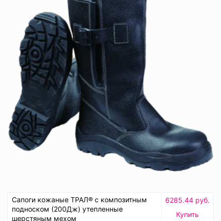
Сапоги кожаные ТРАЛ® с композитным
6285.44 руб.
подноском (200Дж) утепленные
Купить
шерстяным мехом