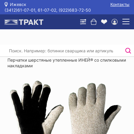
Ижевск
Контакты
(3412)61-07-01, 61-07-02, (922)683-72-50
Главная
/
Каталог
/
Защита рук
/
Трикотажные перчатки, перчатки хб с пвх
/
Перчатки шерстяные утепленные ИНЕЙ® со спилковыми
накладками