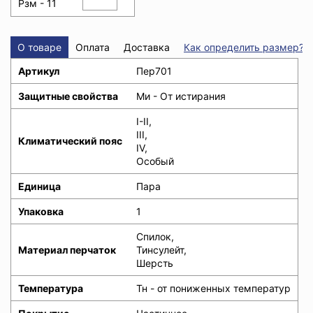
Рзм - 11
О товаре
Оплата
Доставка
Как определить размер?
Артикул
Пер701
Защитные свойства
Ми - От истирания
I-II,
III,
Климатический пояс
IV,
Особый
Единица
Пара
Упаковка
1
Спилок,
Материал перчаток
Тинсулейт,
Шерсть
Температура
Тн - от пониженных температур