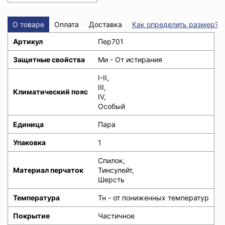
О товаре
Оплата
Доставка
Как определить размер?
Артикул
Пер701
Защитные свойства
Ми - От истирания
I-II,
III,
Климатический пояс
IV,
Особый
Единица
Пара
Упаковка
1
Спилок,
Материал перчаток
Тинсулейт,
Шерсть
Температура
Тн - от пониженных температур
Покрытие
Частичное