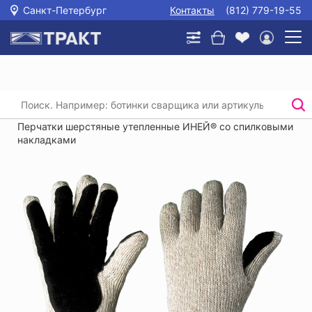
Санкт-Петербург
Контакты
(812) 779-19-55
Главная
/
Каталог
/
Защита рук
/
Трикотажные перчатки, перчатки хб с пвх
/
Перчатки шерстяные утепленные ИНЕЙ® со спилковыми
накладками