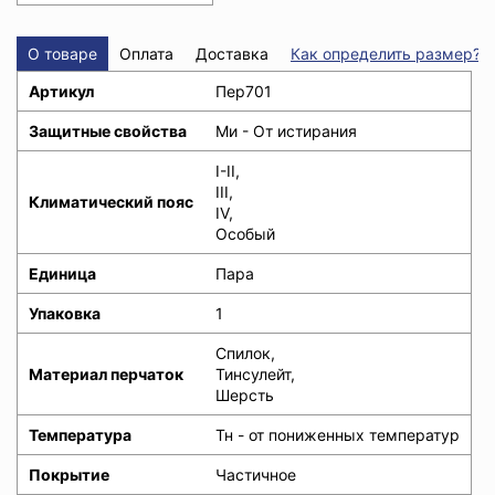
О товаре
Оплата
Доставка
Как определить размер?
Артикул
Пер701
Защитные свойства
Ми - От истирания
I-II,
III,
Климатический пояс
IV,
Особый
Единица
Пара
Упаковка
1
Спилок,
Материал перчаток
Тинсулейт,
Шерсть
Температура
Тн - от пониженных температур
Покрытие
Частичное