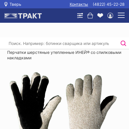
Тверь
Контакты
(4822) 45-22-28
Главная
/
Каталог
/
Защита рук
/
Трикотажные перчатки, перчатки хб с пвх
/
Перчатки шерстяные утепленные ИНЕЙ® со спилковыми
накладками