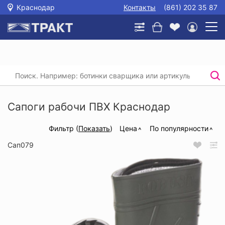
Краснодар
Контакты
(861) 202 35 87
Главная
/
Каталог
/
Спецобувь
/
Сапоги резиновые, ПВХ и ЭВА
/
Сапоги рабочи ПВХ
Сапоги рабочи ПВХ Краснодар
Фильтр (
Показать
)
Цена
По популярности
Сап079