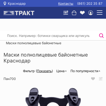
Краснодар
Контакты
(861) 202 35 87
Главная
/
Каталог
/
Защита органов дыхания
/
Маски, полумаски, фильтры
/
Маски полнолицевые байонетные
Маски полнолицевые байонетные
Краснодар
Фильтр (
Показать
)
Цена
По популярности
Пан700