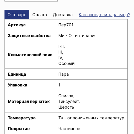
О товаре
Оплата
Доставка
Как определить размер?
Артикул
Пер701
Защитные свойства
Ми - От истирания
I-II,
III,
Климатический пояс
IV,
Особый
Единица
Пара
Упаковка
1
Спилок,
Материал перчаток
Тинсулейт,
Шерсть
Температура
Тн - от пониженных температур
Покрытие
Частичное