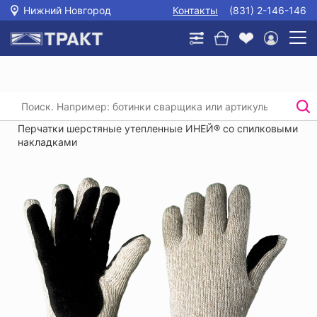
Нижний Новгород
Контакты
(831) 2-146-146
Главная
/
Каталог
/
Защита рук
/
Трикотажные перчатки, перчатки хб с пвх
/
Перчатки шерстяные утепленные ИНЕЙ® со спилковыми
накладками