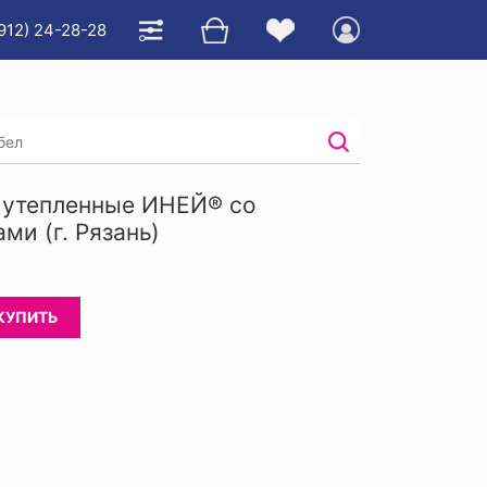
912) 24-28-28
б с пвх
/
 утепленные ИНЕЙ® со
ми (г. Рязань)
КУПИТЬ