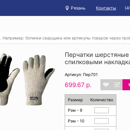
Рязань
Контакты
(4
/
Каталог
/
Защита рук
/
Трикотажные перчатки, перчатки х
тки шерстяные утепленные ИНЕЙ® со спилковыми накладками
Перчатки шерстяные
спилковыми накладка
Артикул: Пер701
699.67 р.
Размер
Количество
Рзм - 9
Рзм - 10