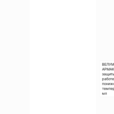
ВЕЛУМ
АРМАК
защит
работе
пониж
темпер
мл