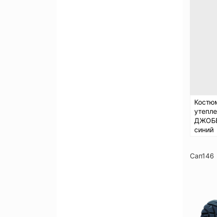
Костю
утепл
ДЖОБЕ
синий
Сап146