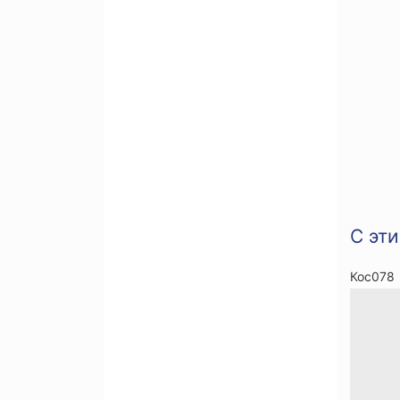
С эт
Кос078