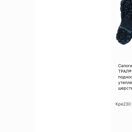
Сапог
ТРАЛ®
подно
утепл
шерст
Кре230