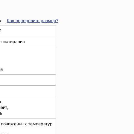
а
Как определить размер?
1
т истирания
й
к,
ейт,
ь
от пониженных температур