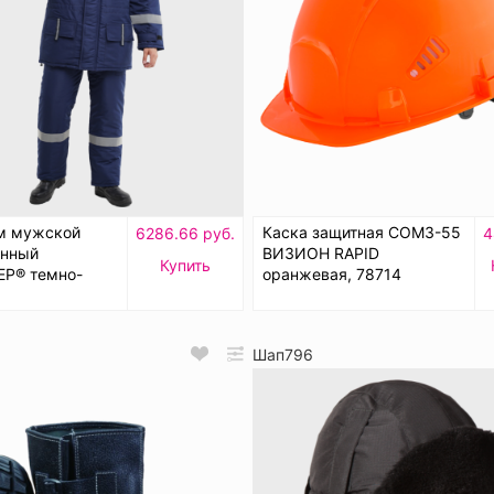
м мужской
Каска защитная СОМЗ-55
6286.66 руб.
4
енный
ВИЗИОН RAPID
Купить
Р® темно-
оранжевая, 78714
Шап796