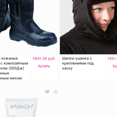
и кожаные
Шапка-ушанка с
5841.36 руб.
1851.
 с композитным
креплениями под
Купить
Ку
ском (200Дж)
каску
енные
яным мехом