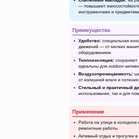
Спилковые накладки:
на ра
— повышают износостойкость
инструментами и предметам
Преимущества
Удобство:
специальная конс
движений — от мелких манип
оборудованием.
Теплоизоляция:
сохраняют 
идеальны для outdoor-активн
Воздухопроницаемость:
ше
от излишней влаги и потения
Стильный и практичный ди
использования, так и для по
Применение
Работа на улице в холодное 
ремонтные работы.
Активный отдых и прогулки в