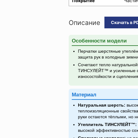
Покрытие
Части
Описание
Скачать в P
Особенности модели
Перчатки шерстяные утеплё
защита рук в холодные зимн
Сочетают тепло натуральной
ТИНСУЛЕЙТ™ и усиленные с
износостойкости и сцепления
Материал
Натуральная шерсть:
высок
теплоизоляционные свойства
руки остаются тёплыми, но н
Утеплитель ТИНСУЛЕЙТ™:
высокой эффективностью сох