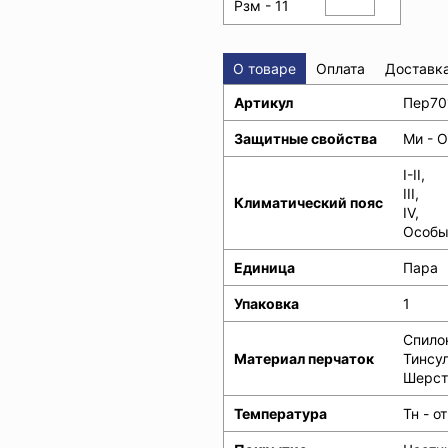
Рзм - 11
О товаре
Оплата
Доставк
Артикул
Пер70
Защитные свойства
Ми - О
I-II,
III,
Климатический пояс
IV,
Особы
Единица
Пара
Упаковка
1
Спило
Материал перчаток
Тинсул
Шерст
Температура
Тн - 