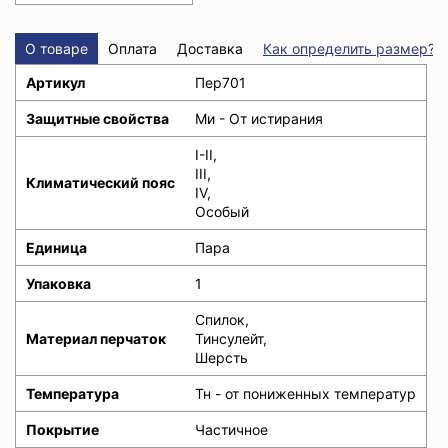
О товаре
Оплата
Доставка
Как определить размер?
Артикул
Пер701
Защитные свойства
Ми - От истирания
I-II,
III,
Климатический пояс
IV,
Особый
Единица
Пара
Упаковка
1
Спилок,
Материал перчаток
Тинсулейт,
Шерсть
Температура
Тн - от пониженных температур
Покрытие
Частичное