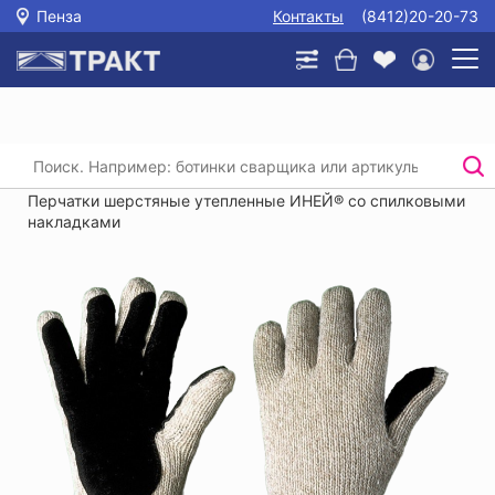
Пенза
Контакты
(8412)20-20-73
Главная
/
Каталог
/
Защита рук
/
Трикотажные перчатки, перчатки хб с пвх
/
Перчатки шерстяные утепленные ИНЕЙ® со спилковыми
накладками