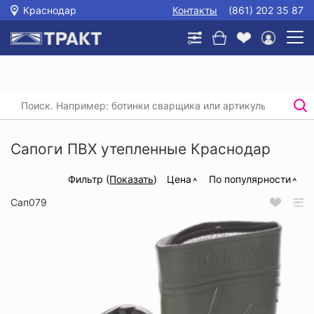
Краснодар
Контакты
(861) 202 35 87
Главная
/
Каталог
/
Спецобувь
/
Сапоги резиновые, ПВХ и ЭВА
/
Сапоги ПВХ утепленные
Сапоги ПВХ утепленные Краснодар
Фильтр (
Показать
)
Цена
По популярности
Сап079