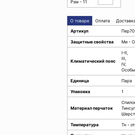
Рзм - 11
О товаре
Оплата
Доставк
Артикул
Пер70
Защитные свойства
Ми - О
I-II,
III,
Климатический пояс
IV,
Особы
Единица
Пара
Упаковка
1
Спило
Материал перчаток
Тинсул
Шерст
Температура
Тн - 