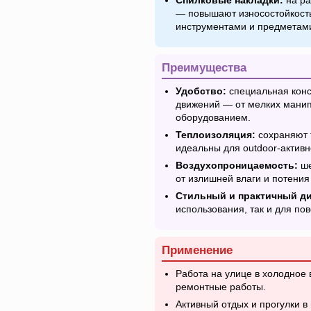
Спилковые накладки:
на ра
— повышают износостойкость
инструментами и предметам
Преимущества
Удобство:
специальная конс
движений — от мелких манип
оборудованием.
Теплоизоляция:
сохраняют 
идеальны для outdoor-активн
Воздухопроницаемость:
ше
от излишней влаги и потения
Стильный и практичный ди
использования, так и для по
Применение
Работа на улице в холодное 
ремонтные работы.
Активный отдых и прогулки в