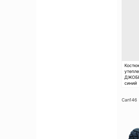
Костю
утепл
ДЖОБЕ
синий
Сап146