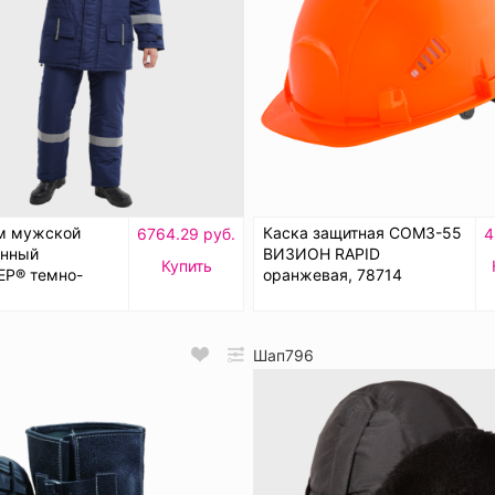
м мужской
Каска защитная СОМЗ-55
6764.29 руб.
4
енный
ВИЗИОН RAPID
Купить
Р® темно-
оранжевая, 78714
Шап796