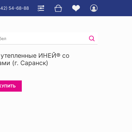
342) 54-68-88
б с пвх
/
 утепленные ИНЕЙ® со
ми (г. Саранск)
КУПИТЬ