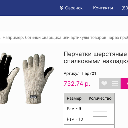
Саранск
Контакты
(8
/
Каталог
/
Защита рук
/
Трикотажные перчатки, перчатки х
тки шерстяные утепленные ИНЕЙ® со спилковыми накладками
Перчатки шерстяные
спилковыми накладка
Артикул: Пер701
752.74 р.
Размер
Количество
Рзм - 9
Рзм - 10