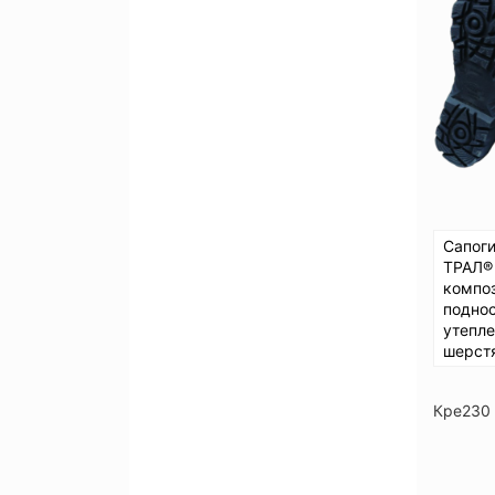
Сапог
ТРАЛ®
компо
подно
утепл
шерст
Кре230