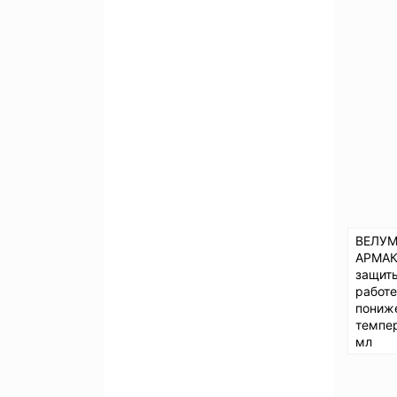
ВЕЛУМ
АРМАК
защит
работе
пониж
темпер
мл