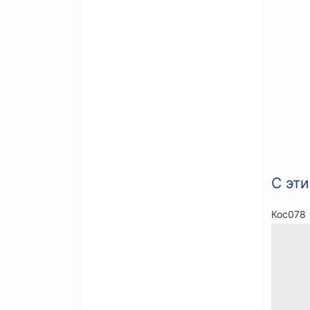
С эт
Кос078