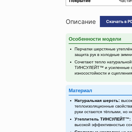
Покрытие
Части
Описание
Скачать в P
Особенности модели
Перчатки шерстяные утеплё
защита рук в холодные зимн
Сочетают тепло натуральной
ТИНСУЛЕЙТ™ и усиленные с
износостойкости и сцепления
Материал
Натуральная шерсть:
высок
теплоизоляционные свойства
руки остаются тёплыми, но н
Утеплитель ТИНСУЛЕЙТ™:
высокой эффективностью сох