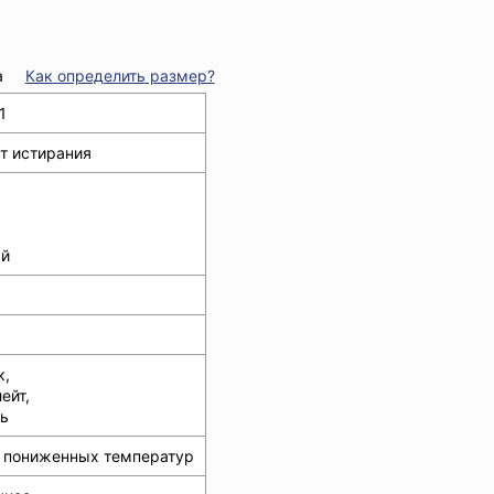
а
Как определить размер?
1
т истирания
й
к,
ейт,
ь
от пониженных температур