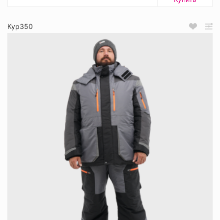
Кур350