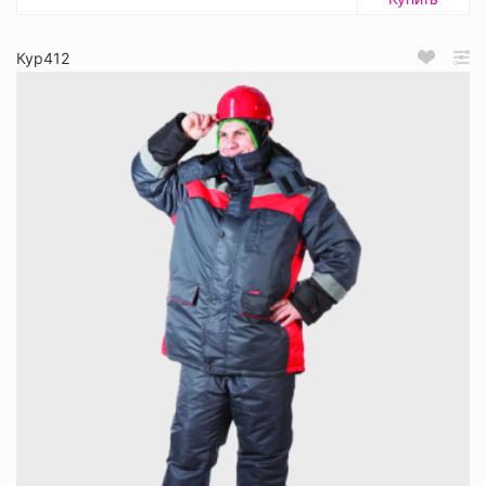
Кур412