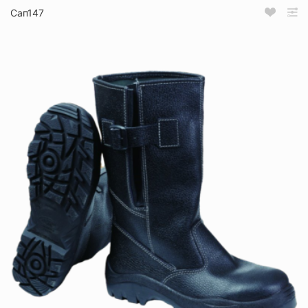
Сап147