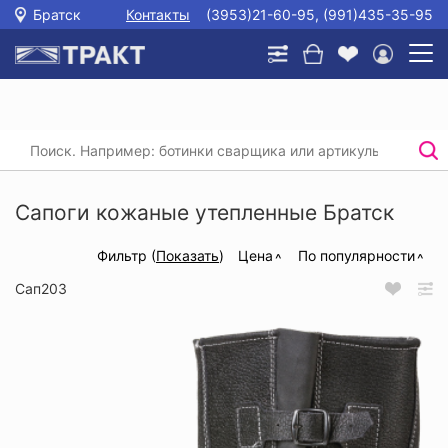
Братск
Контакты
(3953)21-60-95, (991)435-35-95
Главная
/
Каталог
/
Спецобувь
/
Сапоги
/
Сапоги кожаные утепленные
Сапоги кожаные утепленные Братск
Фильтр (
Показать
)
Цена
По популярности
Сап203