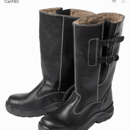
Сап180