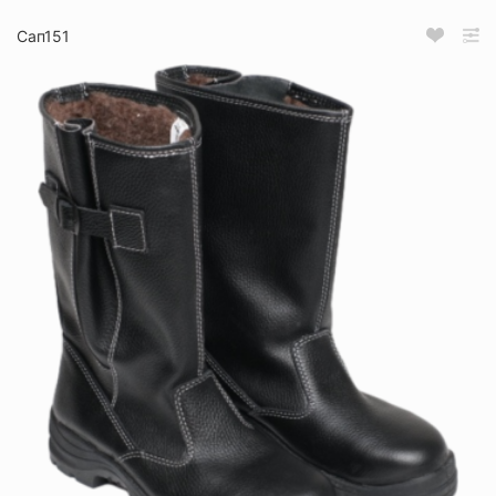
Сап151