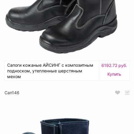
Сапоги кожаные АЙСИНГ с композитным
6192.72 руб.
подноском, утепленные шерстяным
Купить
мехом
Сап146