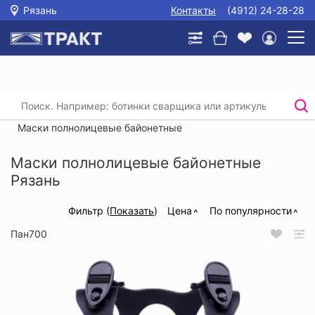
Рязань
Контакты
(4912) 24-28-28
Главная
/
Каталог
/
Защита органов дыхания
/
Маски, полумаски, фильтры
/
Маски полнолицевые байонетные
Маски полнолицевые байонетные
Рязань
Фильтр (
Показать
)
Цена
По популярности
Пан700