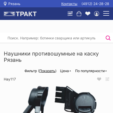
Рязань
Контакты
(4912) 24-28-28
Главная
/
Каталог
/
Защита головы, глаз и слуха
/
Наушники
/
Наушники противошумные на каску
Наушники противошумные на каску
Рязань
Фильтр (
Показать
)
Цена
По популярности
Нау117