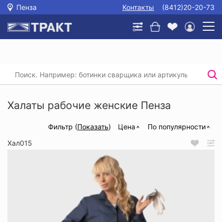
Пенза
Контакты
(8412)20-20-73
Главная
/
Каталог
/
Спецодежда
/
Рабочие халаты
/
Халаты рабочие женские
Халаты рабочие женские Пенза
Фильтр (
Показать
)
Цена
По популярности
Хал015