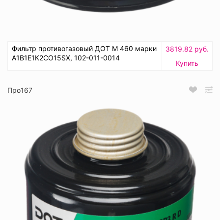
Фильтр противогазовый ДОТ М 460 марки
3819.82 руб.
А1В1Е1К2СО15SX, 102-011-0014
Купить
Про167