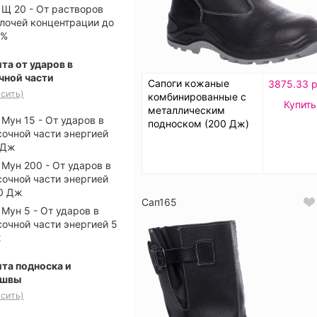
Щ 20 - От растворов
лочей концентрации до
 %
та от ударов в
чной части
Сапоги кожаные
3875.33 р
сить)
комбинированные с
Купить
металлическим
Мун 15 - От ударов в
подноском (200 Дж)
сочной части энергией
 Дж
Мун 200 - От ударов в
сочной части энергией
0 Дж
Сап165
Мун 5 - От ударов в
сочной части энергией 5
ж
та подноска и
ошвы
сить)