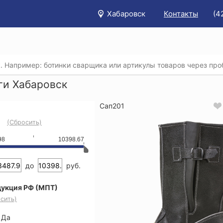
Хабаровск
Контакты
(4
/
Каталог
/
Спецобувь
/
Сапоги
ги Хабаровск
Сап201
(Сбросить)
98
10398.67
до
руб.
укция РФ (МПТ)
сить)
Да