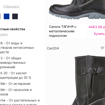
(Сбросить)
Сапоги ТЯГАЧ® с
4463.98 р
тные свойства
металлическим
Купить
сить)
подноском
В - От воды и
створов нетоксичных
Сап204
ществ
З - От общих
оизводственных
грязнений
К 20 - От кислот
нцентрации до 20 %
Ми - От истирания
Мп - От проколов и
резов
Нж - От растительных и
вотных масел и жиров