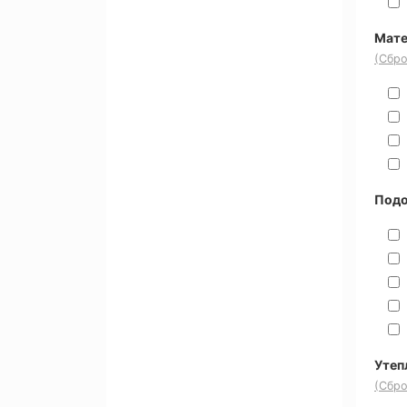
Мате
(Сбро
Под
Утеп
(Сбро