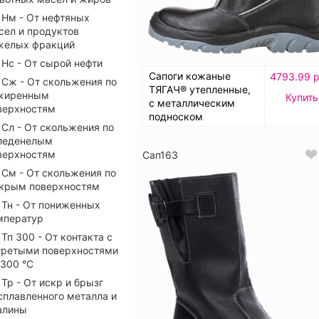
Нм - От нефтяных
сел и продуктов
желых фракций
Нс - От сырой нефти
Сапоги кожаные
4793.99 р
Сж - От скольжения по
ТЯГАЧ® утепленные,
жиренным
Купить
с металлическим
верхностям
подноском
Сл - От скольжения по
леденелым
верхностям
Сап163
См - От скольжения по
крым поверхностям
Тн - От пониженных
мператур
Тп 300 - От контакта с
гретыми поверхностями
 300 °С
Тр - От искр и брызг
сплавленного металла и
алины