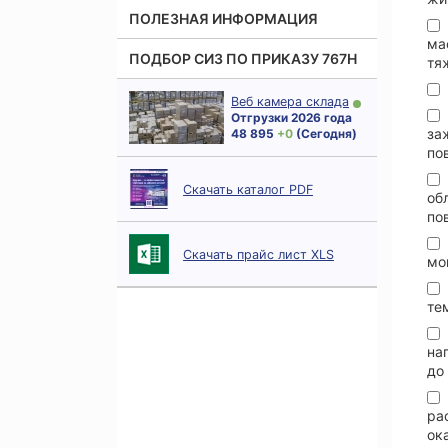
ПОЛЕЗНАЯ ИНФОРМАЦИЯ
ма
ПОДБОР СИЗ ПО ПРИКАЗУ 767Н
тя
Веб камера склада
Отгрузки 2026 года
за
48 895
+ 0
(Сегодня)
по
Скачать каталог PDF
об
по
Скачать прайс лист XLS
мо
те
на
до
ра
ок