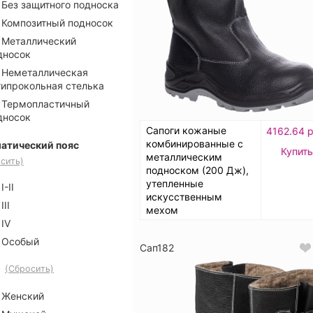
Без защитного подноска
Композитный подносок
Металлический
дносок
Неметаллическая
типрокольная стелька
Термопластичный
дносок
Сапоги кожаные
4162.64 р
комбинированные с
атический пояс
Купить
металлическим
сить)
подноском (200 Дж),
утепленные
I-II
искусственным
III
мехом
IV
Особый
Сап182
(Сбросить)
Женский