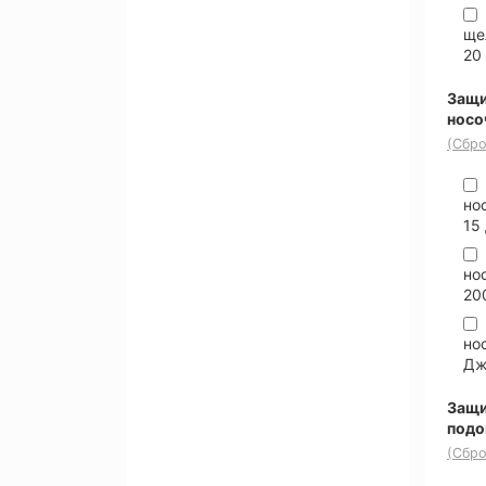
ще
20
Защи
носо
(Сбро
но
15
но
20
но
Д
Защи
под
(Сбро