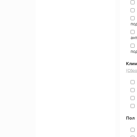
по
ан
по
Клим
(Сбро
Пол