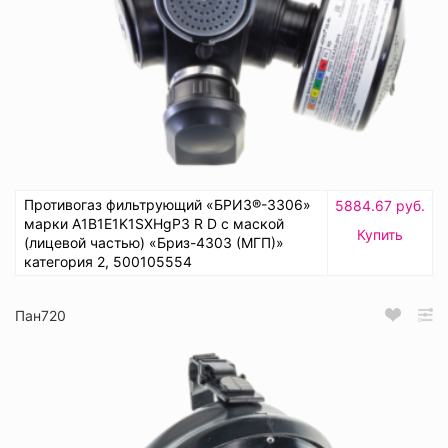
Противогаз фильтрующий «БРИЗ®-3306»
5884.67 руб.
марки A1B1E1K1SXHgP3 R D с маской
Купить
(лицевой частью) «Бриз-4303 (МГП)»
категория 2, 500105554
Пан720