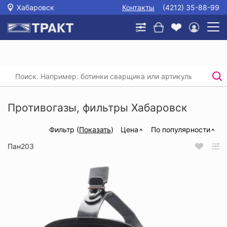
Хабаровск
Контакты
(4212) 35-88-99
Главная
/
Каталог
/
Защита органов дыхания
/
Противогазы, фильтры
Противогазы, фильтры Хабаровск
Фильтр (
Показать
)
Цена
По популярности
Пан203