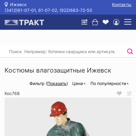
Ижевск
Контакты
(3412)61-07-01, 61-07-02, (922)683-72-50
Главная
/
Каталог
/
Спецодежда
/
Влагозащитная спецодежда
/
Костюмы влагозащитные
Костюмы влагозащитные Ижевск
Фильтр (
Показать
)
Цена
По популярности
Кос768