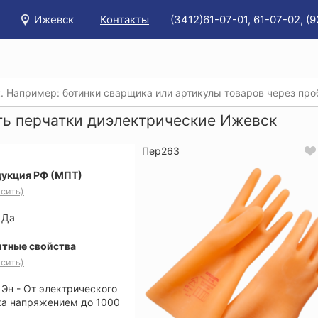
Ижевск
Контакты
(3412)61-07-01, 61-07-02, (
/
Каталог
/
Защита рук
/
Купить перчатки диэлектрические
ть перчатки диэлектрические Ижевск
Пер263
укция РФ (МПТ)
сить)
Да
тные свойства
сить)
Эн - От электрического
ка напряжением до 1000