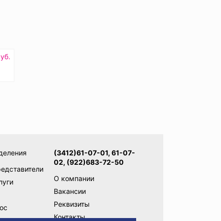
уб.
деления
(3412)61-07-01, 61-07-
02, (922)683-72-50
редставители
О компании
луги
Вакансии
Реквизиты
ос
Контакты
ам