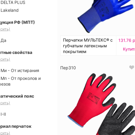
DELTA PLUS
Lakeland
укция РФ (МПТ)
сить)
Перчатки МУЛЬТЕКС® с
131.76 
Да
губчатым латексным
Купит
покрытием
тные свойства
сить)
Пер310
Ми - От истирания
Мп - От проколов и
резов
атический пояс
сить)
I-II
риал перчаток
сить)