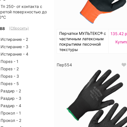
Тп 250- от контакта с
гретой поверхностью до
0°C
88
(Сбросить)
Перчатки МУЛЬТЕКС® с
135.42 р
частичным латексным
Истирание - 2
Купит
покрытием песочной
Истирание - 3
текстуры
Истирание - 4
Порез - 1
Пер554
Порез - 2
Порез - 3
Порез - 5
Раздир - 2
Раздир - 3
Раздир - 4
Прокол - 1
Прокол - 2