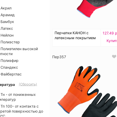
Акрил
Арамид
Бамбук
Латекс
Перчатки КАНОН с
127.49 
Нейлон
латексным покрытием
Купит
Полиэстер
Полиэтилен высокой
отности
Пер357
Полиэфир
Спандекс
Файберглас
ература
(Сбросить)
Тн - от пониженных
мператур
Тп 100- от контакта с
гретой поверхностью до
0°C