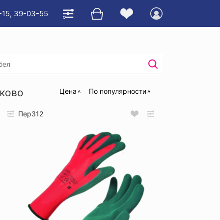
-15, 39-03-55
ем
/
аково
Цена
По популярности
Пер312