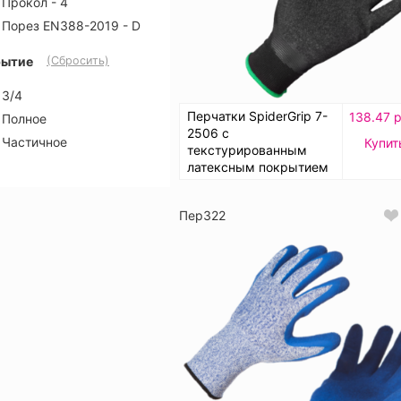
Прокол - 4
Порез EN388-2019 - D
рытие
(Сбросить)
3/4
Перчатки SpiderGrip 7-
138.47 р
Полное
2506 с
Частичное
Купит
текстурированным
латексным покрытием
Пер322