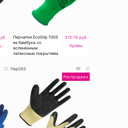
Перчатки EcoGrip 1005
уб.
375.76 руб.
из бамбука со
ь
Купить
вспененным
латексным покрытием
Пер093
Распродажа