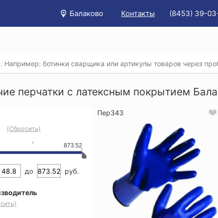
Балаково
Контакты
(8453) 39-03
/
Каталог
/
Защита рук
/
Перчатки текстильные с покрыти
ие перчатки с латексным покрытием
чие перчатки с латексным покрытием Бал
Пер343
(Сбросить)
873.52
до
руб.
зводитель
сить)