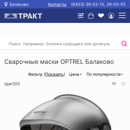
Балаково
Контакты
(8453) 39-03-15, 39-03-55
Главная
/
Каталог
/
Защита головы, глаз и слуха
/
Сварочные маски
/
Сварочные маски OPTREL
Сварочные маски OPTREL Балаково
Фильтр (
Показать
)
Цена
По популярности
Щит200