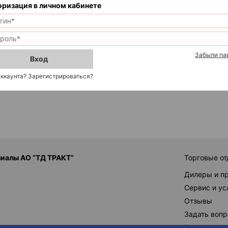
оризация в личном кабинете
Забыли па
Вход
аккаунта? Зарегистрироваться?
иалы АО “ТД ТРАКТ”
Торговые от
Дилеры и п
Сервис и ус
Отзывы
Задать вопр
Поставщик