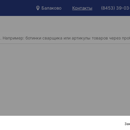
Балаково
Контакты
(8453) 39-03
За