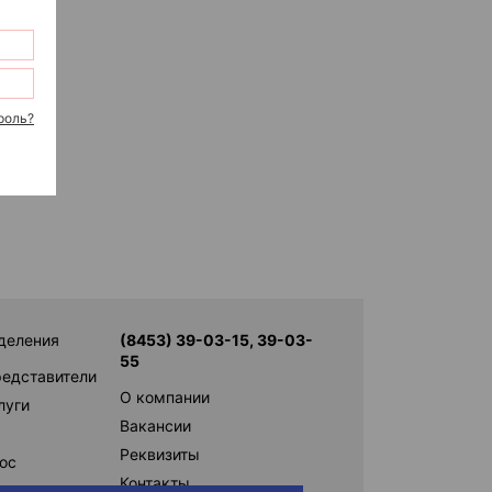
роль?
деления
(8453) 39-03-15, 39-03-
55
редставители
О компании
луги
Вакансии
Реквизиты
ос
Контакты
ам