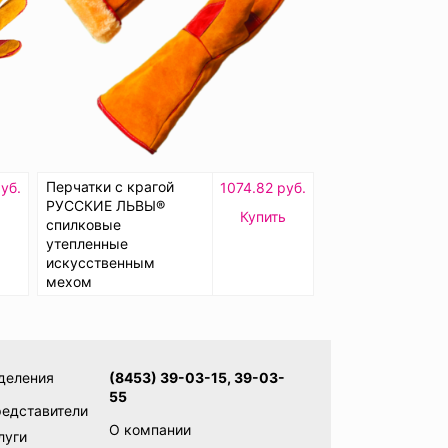
Перчатки с крагой
уб.
1074.82 руб.
РУССКИЕ ЛЬВЫ®
Купить
спилковые
утепленные
искусственным
мехом
деления
(8453) 39-03-15, 39-03-
55
редставители
О компании
луги