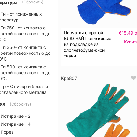
ература
(Сбросить)
Тн - от пониженных
мператур
Тп 250- от контакта с
Перчатки с крагой
615.49 р
гретой поверхностью до
БЛЮ НАЙТ спилковые
0°C
Купит
на подкладке из
Тп 350- от контакта с
хлопчатобумажной
гретой поверхностью до
ткани
0°C
Тп 500- от контакта с
гретой поверхностью до
Кра807
0°C
Тр - От искр и брызг и
сплавленного металла
88
(Сбросить)
Истирание - 2
Истирание - 4
Порез - 1