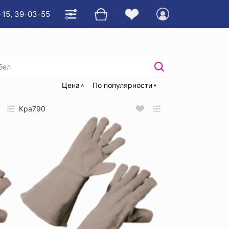
-15, 39-03-55
е
/
Купить перчатки рабочие кожаные
Цена
По популярности
Кра790