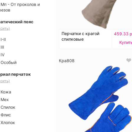
Мп - От проколов и
резов
атический пояс
сить)
Перчатки с крагой
459.33 р
спилковые
I-II
Купит
III
IV
Кра808
Особый
риал перчаток
сить)
Кожа
Мех
Спилок
Флис
Хлопок