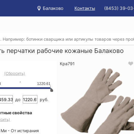
Балаково
Контакты
(8453) 39-03
/
Каталог
/
Защита рук
/
Купить перчатки рабочие кожаны
ть перчатки рабочие кожаные Балаково
Кра791
(Сбросить)
3
1220.61
до
руб.
тные свойства
сить)
Ми - От истирания