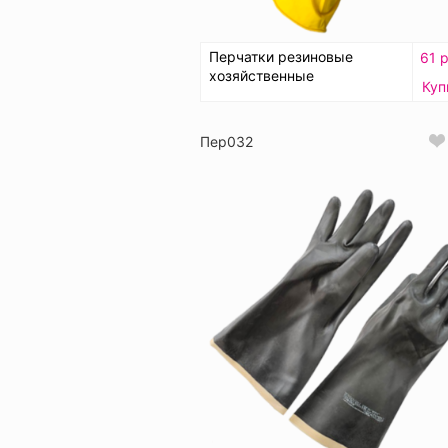
Перчатки резиновые
61 р
хозяйственные
Куп
Пер032