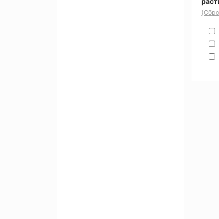
раст
(Сбро