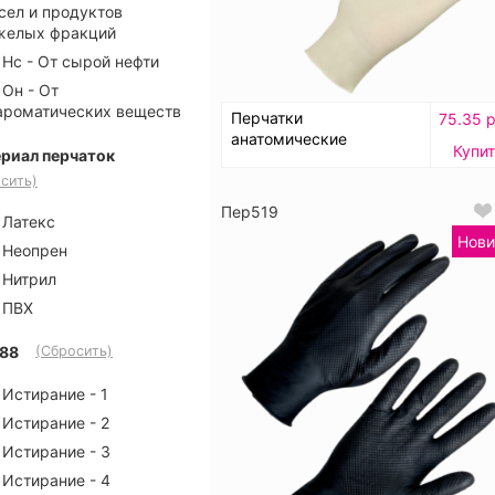
сел и продуктов
желых фракций
Нс - От сырой нефти
Он - От
ароматических веществ
Перчатки
75.35 р
анатомические
Купи
риал перчаток
сить)
Пер519
Латекс
Нови
Неопрен
Нитрил
ПВХ
88
(Сбросить)
Истирание - 1
Истирание - 2
Истирание - 3
Истирание - 4