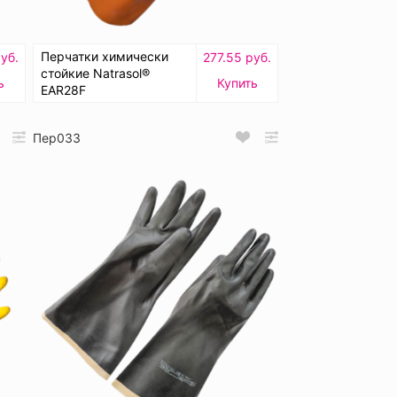
Перчатки химически
уб.
277.55 руб.
стойкие Natrasol®
ь
Купить
EAR28F
Пер033