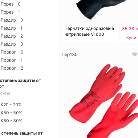
Порез - 0
Порез - 1
Раздир - 0
Раздир - 1
Перчатки одноразовые
35.38 р
нитриловые V1600
Раздир - 2
Купит
Раздир - 3
Прокол - 0
Пер130
Прокол - 1
Прокол - 2
 степень защиты от
от
сить)
К20 - 20%
К50 - 50%
К80 - 80%
 степень защиты от