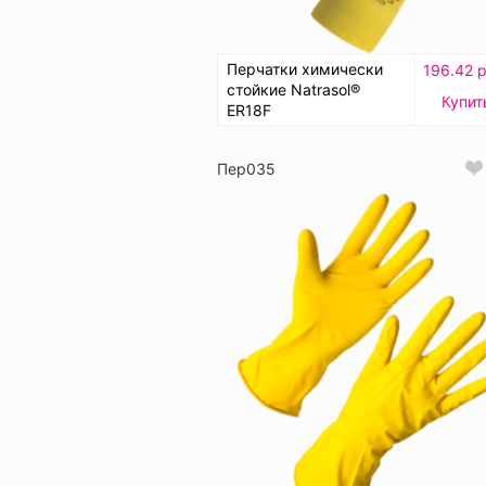
Перчатки химически
196.42 р
стойкие Natrasol®
Купит
ER18F
Пер035