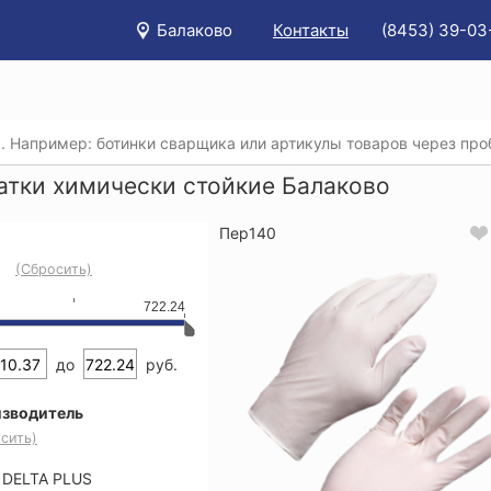
Балаково
Контакты
(8453) 39-03
/
Каталог
/
Защита рук
/
Перчатки химически стойкие
атки химически стойкие Балаково
Пер140
(Сбросить)
722.24
до
руб.
зводитель
сить)
DELTA PLUS