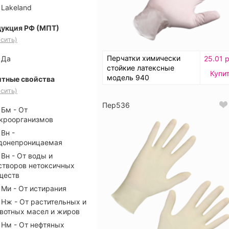
Lakeland
укция РФ (МПТ)
сить)
Перчатки химически
25.01 р
Да
стойкие латексные
Купи
модель 940
тные свойства
сить)
Пер536
Бм - От
кроорганизмов
Вн -
донепроницаемая
Вн - От воды и
створов нетоксичных
ществ
Ми - От истирания
Нж - От растительных и
вотных масел и жиров
Нм - От нефтяных