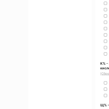
К% -
кисл
(Сбро
Щ% -