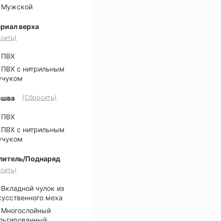
Мужской
риал верха
сить)
ПВХ
ПВХ с нитрильным
учуком
ошва
(Сбросить)
ПВХ
ПВХ с нитрильным
учуком
литель/Поднаряд
сить)
Вкладной чулок из
кусственного меха
Многослойный
льгированный