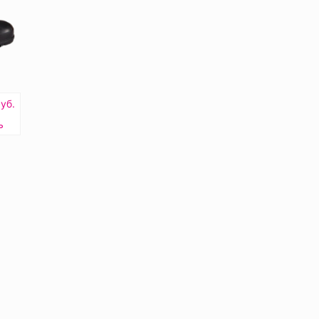
уб.
ь