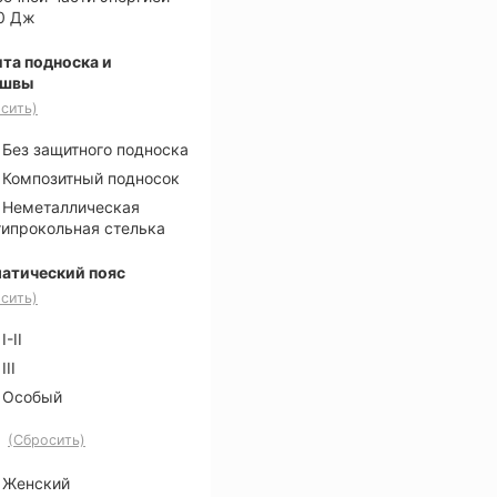
0 Дж
та подноска и
ошвы
сить)
Без защитного подноска
Композитный подносок
Неметаллическая
типрокольная стелька
атический пояс
сить)
I-II
III
Особый
(Сбросить)
Женский