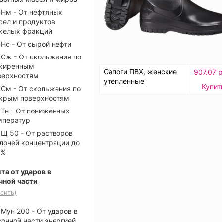
Нм - От нефтяных
сел и продуктов
желых фракций
Нс - От сырой нефти
Сж - От скольжения по
жиренным
Сапоги ПВХ, женские
907.07 р
верхностям
утепленные
Купит
См - От скольжения по
крым поверхностям
Тн - От пониженных
мператур
Щ 50 - От растворов
лочей концентрации до
 %
та от ударов в
чной части
сить)
Мун 200 - От ударов в
сочной части энергией