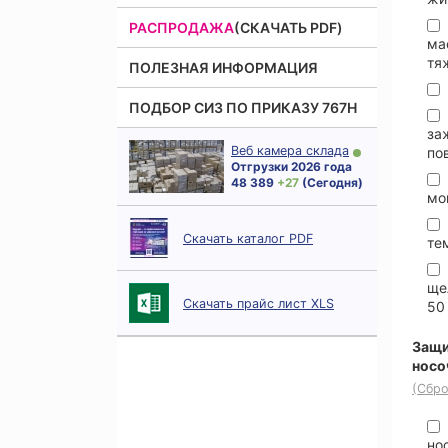
РАСПРОДАЖА
(СКАЧАТЬ PDF)
ма
тя
ПОЛЕЗНАЯ ИНФОРМАЦИЯ
ПОДБОР СИЗ ПО ПРИКАЗУ 767Н
за
Веб камера склада
по
Отгрузки 2026 года
48 389
+ 27
(Сегодня)
мо
Скачать каталог PDF
те
ще
Скачать прайс лист XLS
50
Защи
носо
(Сбро
но