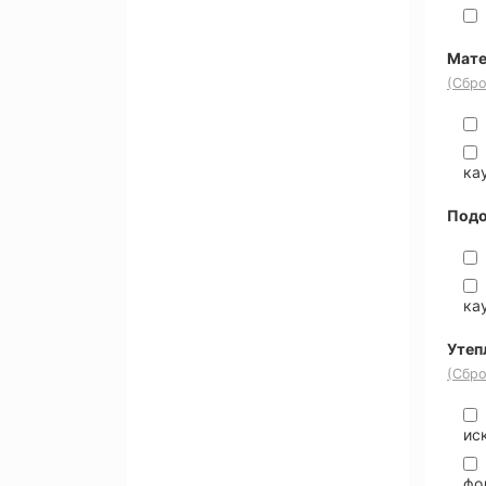
Мате
(Сбро
ка
Под
ка
Утеп
(Сбро
ис
фо