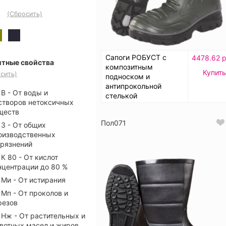
(Сбросить)
Сапоги РОБУСТ с
4478.62 р
тные свойства
композитным
Купить
сить)
подноском и
антипрокольной
В - От воды и
стелькой
створов нетоксичных
ществ
Пол071
З - От общих
оизводственных
грязнений
К 80 - От кислот
нцентрации до 80 %
Ми - От истирания
Мп - От проколов и
резов
Нж - От растительных и
вотных масел и жиров