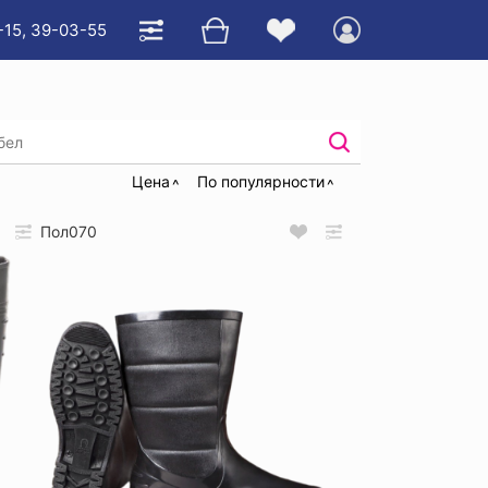
-15, 39-03-55
апоги ПВХ утепленные
Цена
По популярности
Пол070