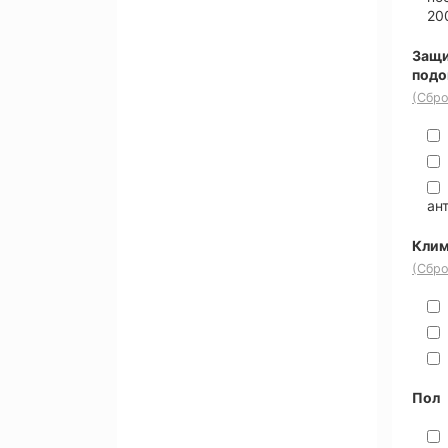
20
Защи
под
(Сбро
ан
Клим
(Сбро
Пол