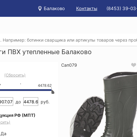
Балаково
Контакты
(8453) 39-03
/
Каталог
/
Спецобувь
/
Сапоги резиновые, ПВХ и ЭВА
/
С
ги ПВХ утепленные Балаково
Сап079
(Сбросить)
7
4478.62
до
руб.
укция РФ (МПТ)
сить)
Да