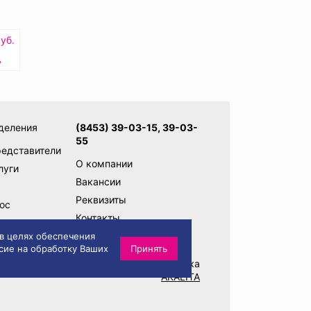
уб.
ь
деления
(8453) 39-03-15, 39-03-
55
редставители
О компании
луги
Вакансии
Реквизиты
ос
Контакты
ам
Написать директору
 в целях обеспечения
сие на обработку Ваших
Принять
Разработка и техническая поддержка
AKALITA