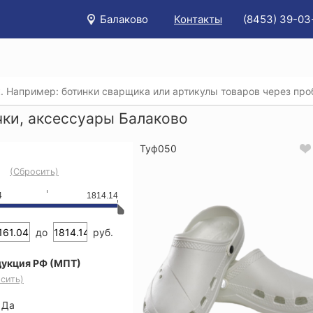
Балаково
Контакты
(8453) 39-03
/
Каталог
/
Спецобувь
/
Тапочки, аксессуары
чки, аксессуары Балаково
Туф050
(Сбросить)
4
1814.14
до
руб.
укция РФ (МПТ)
сить)
Да