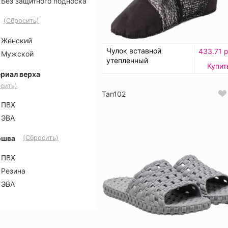
Без защитного подноска
(Сбросить)
Женский
Чулок вставной
433.71 р
Мужской
утепленный
Купит
риал верха
сить)
Тап102
ПВХ
ЭВА
ошва
(Сбросить)
ПВХ
Резина
ЭВА