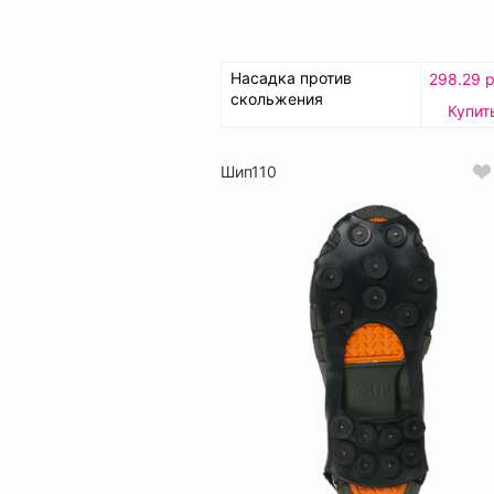
Насадка против
298.29 р
скольжения
Купит
Шип110