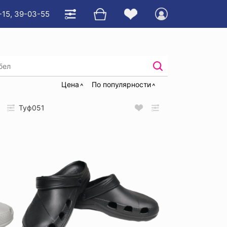
-15, 39-03-55
Цена
По популярности
Туф051