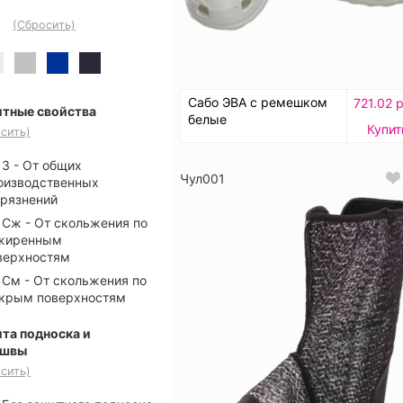
(Сбросить)
Сабо ЭВА с ремешком
721.02 
тные свойства
белые
Купит
сить)
З - От общих
Чул001
оизводственных
грязнений
Сж - От скольжения по
жиренным
верхностям
См - От скольжения по
крым поверхностям
та подноска и
ошвы
сить)